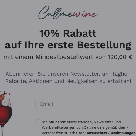
u suchst
ßweine
Rotweine
Champagn
10% Rabatt
auf Ihre erste Bestellung
mit einem Mindestbestellwert von 120,00 €
Den Katalog durchsuchen
Abonnieren Sie unseren Newsletter, um täglich
Rabatte, Aktionen und Neuigkeiten zu erhalten!
Hersteller
Produkti
Email
Tenuta San Leonardo
Für Vegan
Optionale Einwilligungen zum Erhalt von 
Gosset
Oxidative
Ich bin damit einverstanden, Newsletter und
Alessandra Divella
Unabhäng
Werbemitteilungen von Callmewine gemäß den -
Vorschriften zu erhalten.
Datenschutz-Bestimmungen