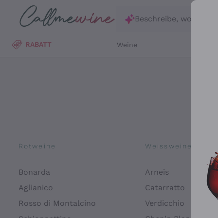
Zum Hauptinhalt springen
Beschreibe, wonach d
RABATT
Weine
Wei
Rotweine
Weissweine
Bonarda
Arneis
Aglianico
Catarratto
Rosso di Montalcino
Verdicchio