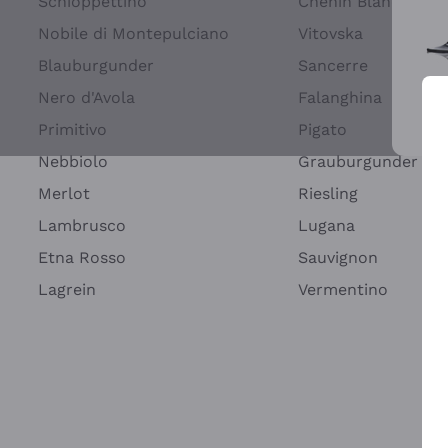
Schioppettino
Chenin Blanc
Nobile di Montepulciano
Vitovska
Blauburgunder
Sancerre
Nero d'Avola
Falanghina
Primitivo
Pigato
Wei
Nebbiolo
Grauburgunder
Merlot
Riesling
Lambrusco
Lugana
Etna Rosso
Sauvignon
Lagrein
Vermentino