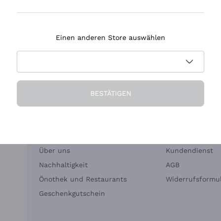
Tenuta Masseto
Einen anderen Store auswählen
eferung in 2-4 Tagen
Zahlung
in Deutschland
in 3 Raten
BESTÄTIGEN
Die Firma
Brauchen Sie Hi
Über uns
Kundendienst
Nachhaltigkeit
AGB
Önothek und Restaurants
Widerrufsformul
Geschenkgutschein