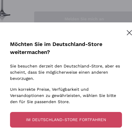
Sedilesu
Indigene 
Ceretto
Amphore
Melden Sie mich an
Guado al Tasso - Antinori
Biowein
Ornellaia
Ohne Sulf
minimalen
Bastianich
tere Informationen finden Sie in unserem
Datenschutz-Bestimmungen
Möchten Sie im Deutschland-Store
Maischung
Ca' dei Frati
weitermachen?
Traubens
Cappellano
Sie besuchen derzeit den Deutschland-Store, aber es
Biondi Santi
scheint, dass Sie möglicherweise einen anderen
Quintarelli Giuseppe
bevorzugen.
Mascarello Bartolo
Um korrekte Preise, Verfügbarkeit und
Rinaldi Giuseppe
Versandoptionen zu gewährleisten, wählen Sie bitte
den für Sie passenden Store.
Egly Ouriet
Jacquesson
IM DEUTSCHLAND-STORE FORTFAHREN
Agrapart