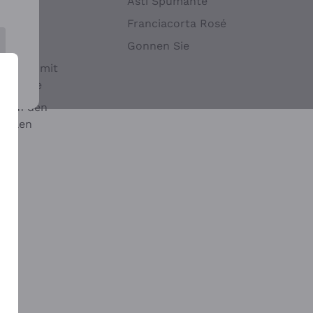
Hefen
Asti Spumante
nwein
Franciacorta Rosé
Gonnen Sie
it oder mit
 Sulfite
 auf den
chalen