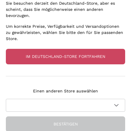
Sie besuchen derzeit den Deutschland-Store, aber es
scheint, dass Sie möglicherweise einen anderen
bevorzugen.
Um korrekte Preise, Verfügbarkeit und Versandoptionen
zu gewährleisten, wählen Sie bitte den für Sie passenden
Store.
IM DEUTSCHLAND-STORE FORTFAHREN
Chardonnay 'Didacus'
Saint Veran 'Ovoide'
Planeta (Conf.)
Soufrandiere
Einen anderen Store auswählen
PLANETA
DOMAINE LA SOUFRANDI
ERE
2022
|
75 cl
| 12.5%
2024
|
75 cl
| 12%
76
,
40
€
67
,
65
€
BESTÄTIGEN
101,87 €/liter
Inkl. MwSt. Und St.
90,20 €/liter
Inkl. MwSt. Und St.