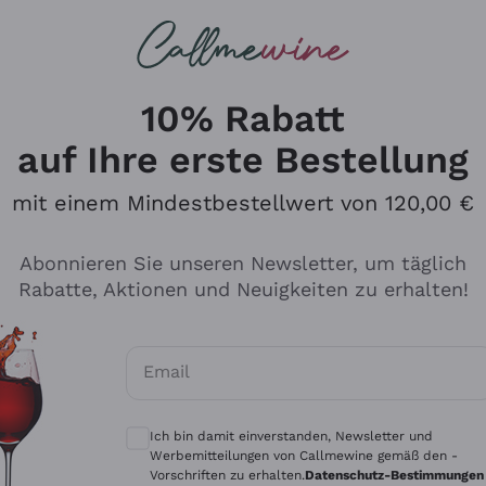
u suchst
ßweine
Rotweine
Champagn
10% Rabatt
auf Ihre erste Bestellung
mit einem Mindestbestellwert von 120,00 €
Den Katalog durchsuchen
Abonnieren Sie unseren Newsletter, um täglich
Rabatte, Aktionen und Neuigkeiten zu erhalten!
Hersteller
Produkti
Email
Tenuta San Leonardo
Für Vegan
Optionale Einwilligungen zum Erhalt von 
Gosset
Oxidative
Ich bin damit einverstanden, Newsletter und
Alessandra Divella
Unabhäng
Werbemitteilungen von Callmewine gemäß den -
Vorschriften zu erhalten.
Datenschutz-Bestimmungen