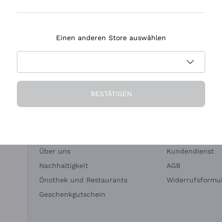
Tenuta Masseto
Einen anderen Store auswählen
eferung in 2-4 Tagen
Zahlung
in Deutschland
in 3 Raten
BESTÄTIGEN
Die Firma
Brauchen Sie Hi
Über uns
Kundendienst
Nachhaltigkeit
AGB
Önothek und Restaurants
Widerrufsformul
Geschenkgutschein