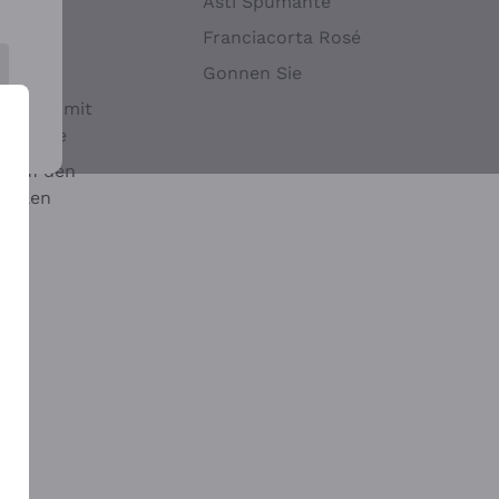
Hefen
Asti Spumante
nwein
Franciacorta Rosé
Gonnen Sie
it oder mit
 Sulfite
 auf den
chalen