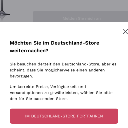
Sedilesu
Indigene 
Ceretto
Amphore
Melden Sie mich an
Guado al Tasso - Antinori
Biowein
Ornellaia
Ohne Sulf
minimalen
Bastianich
tere Informationen finden Sie in unserem
Datenschutz-Bestimmungen
Möchten Sie im Deutschland-Store
Maischung
Ca' dei Frati
weitermachen?
Traubens
Cappellano
Sie besuchen derzeit den Deutschland-Store, aber es
Biondi Santi
scheint, dass Sie möglicherweise einen anderen
Quintarelli Giuseppe
bevorzugen.
Mascarello Bartolo
Um korrekte Preise, Verfügbarkeit und
Rinaldi Giuseppe
Versandoptionen zu gewährleisten, wählen Sie bitte
den für Sie passenden Store.
Egly Ouriet
Jacquesson
IM DEUTSCHLAND-STORE FORTFAHREN
Agrapart