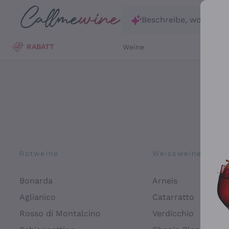
Zum Hauptinhalt springen
Beschreibe, wonach d
RABATT
Weine
Wei
Rotweine
Weissweine
Bonarda
Arneis
Aglianico
Catarratto
Rosso di Montalcino
Verdicchio