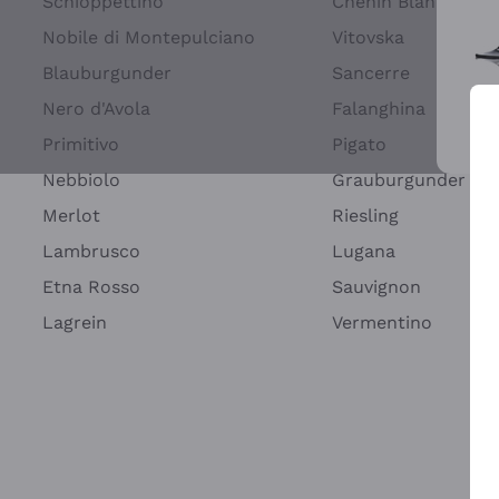
Schioppettino
Chenin Blanc
Nobile di Montepulciano
Vitovska
Blauburgunder
Sancerre
Nero d'Avola
Falanghina
Primitivo
Pigato
Wei
Nebbiolo
Grauburgunder
Merlot
Riesling
Lambrusco
Lugana
Etna Rosso
Sauvignon
Lagrein
Vermentino