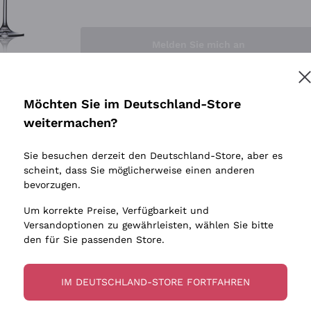
Sedilesu
Indigene 
Ceretto
Amphore
Melden Sie mich an
Guado al Tasso - Antinori
Biowein
Ornellaia
Ohne Sulf
minimalen
Bastianich
tere Informationen finden Sie in unserem
Datenschutz-Bestimmungen
Möchten Sie im Deutschland-Store
Maischung
Ca' dei Frati
weitermachen?
Traubens
Cappellano
Sie besuchen derzeit den Deutschland-Store, aber es
Biondi Santi
scheint, dass Sie möglicherweise einen anderen
Quintarelli Giuseppe
bevorzugen.
Mascarello Bartolo
Um korrekte Preise, Verfügbarkeit und
Rinaldi Giuseppe
Versandoptionen zu gewährleisten, wählen Sie bitte
den für Sie passenden Store.
Egly Ouriet
Jacquesson
IM DEUTSCHLAND-STORE FORTFAHREN
Agrapart