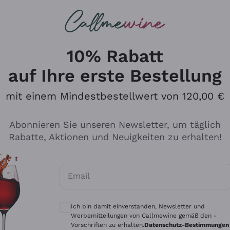
u suchst
ßweine
Rotweine
Champagn
10% Rabatt
auf Ihre erste Bestellung
mit einem Mindestbestellwert von 120,00 €
Den Katalog durchsuchen
Abonnieren Sie unseren Newsletter, um täglich
Rabatte, Aktionen und Neuigkeiten zu erhalten!
Hersteller
Produkti
Email
Tenuta San Leonardo
Für Vegan
Optionale Einwilligungen zum Erhalt von 
Gosset
Oxidative
Ich bin damit einverstanden, Newsletter und
Alessandra Divella
Unabhäng
Werbemitteilungen von Callmewine gemäß den -
Vorschriften zu erhalten.
Datenschutz-Bestimmungen