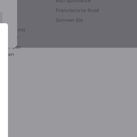
Hefen
Asti Spumante
nwein
Franciacorta Rosé
Gonnen Sie
it oder mit
 Sulfite
 auf den
chalen