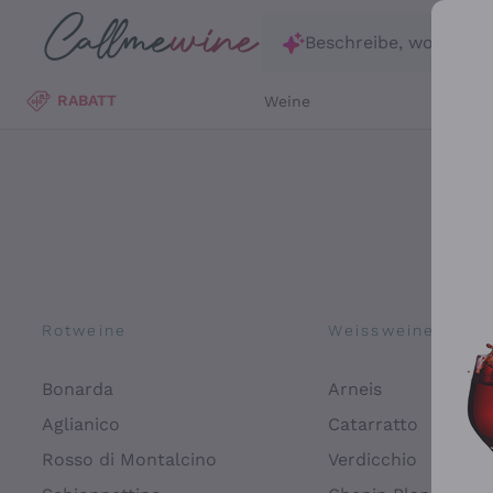
Zum Hauptinhalt springen
Beschreibe, wonach d
RABATT
Weine
Wei
Rotweine
Weissweine
Bonarda
Arneis
Aglianico
Catarratto
Rosso di Montalcino
Verdicchio