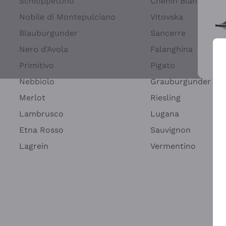
Schioppettino
Chenin Blanc
Nobile di Montepulciano
Vitovska
Blauburgunder
Sancerre
Nero d'Avola
Falanghina
Primitivo
Pigato
Wei
Nebbiolo
Grauburgunder
Merlot
Riesling
Lambrusco
Lugana
Etna Rosso
Sauvignon
Lagrein
Vermentino