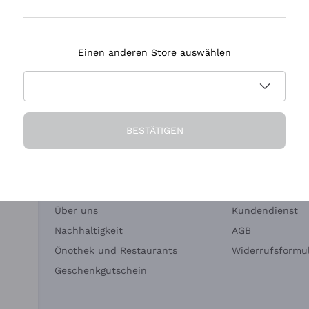
Tenuta Masseto
Einen anderen Store auswählen
eferung in 2-4 Tagen
Zahlung
in Deutschland
in 3 Raten
BESTÄTIGEN
Die Firma
Brauchen Sie Hi
Über uns
Kundendienst
Nachhaltigkeit
AGB
Önothek und Restaurants
Widerrufsformul
Geschenkgutschein