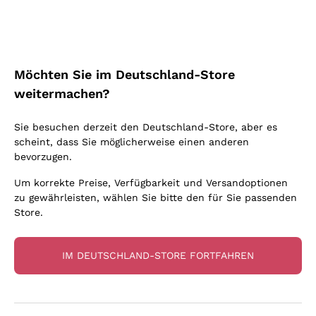
Möchten Sie im Deutschland-Store
weitermachen?
Sie besuchen derzeit den Deutschland-Store, aber es
Entdeckerpaket Zenato
Entdeckerpaket Masseria
scheint, dass Sie möglicherweise einen anderen
3x2 Fl.
Triana 3x2 Fl.
ZENATO
bevorzugen.
MASSERIA TRIANA
75 cl
75 cl
Um korrekte Preise, Verfügbarkeit und Versandoptionen
49
,
60
€
37
,
30
€
zu gewährleisten, wählen Sie bitte den für Sie passenden
Store.
Listenpreis:
57,40 €
-35%
Listenpreis:
62,00 €
-20%
49,73 €/liter
Inkl. MwSt. Und St.
66,13 €/liter
Inkl. MwSt. Und St.
IM DEUTSCHLAND-STORE FORTFAHREN
RABATT
-15%
RABATT
-20%