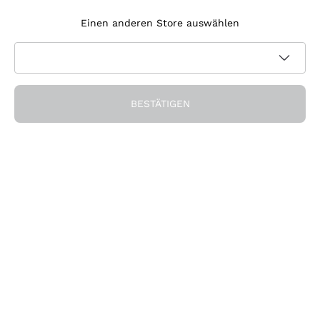
Einen anderen Store auswählen
BESTÄTIGEN
Entdeckerpaket
Entdeckerpaket Notte
Torrevento 3x2 Fl.
Rossa 3x2 Fl.
TORREVENTO
NOTTE ROSSA
75 cl
75 cl
44
,
70
€
39
,
80
€
Listenpreis:
52,60 €
-15%
Listenpreis:
49,80 €
-20%
59,60 €/liter
Inkl. MwSt. Und St.
53,07 €/liter
Inkl. MwSt. Und St.