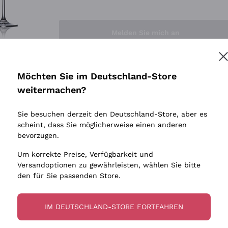
Sedilesu
Indigene 
Ceretto
Amphore
Melden Sie mich an
Guado al Tasso - Antinori
Biowein
Ornellaia
Ohne Sulf
minimalen
Bastianich
tere Informationen finden Sie in unserem
Datenschutz-Bestimmungen
Möchten Sie im Deutschland-Store
Maischung
Ca' dei Frati
weitermachen?
Traubens
Cappellano
Sie besuchen derzeit den Deutschland-Store, aber es
Biondi Santi
scheint, dass Sie möglicherweise einen anderen
Quintarelli Giuseppe
bevorzugen.
Mascarello Bartolo
Um korrekte Preise, Verfügbarkeit und
Rinaldi Giuseppe
Versandoptionen zu gewährleisten, wählen Sie bitte
den für Sie passenden Store.
Egly Ouriet
Jacquesson
IM DEUTSCHLAND-STORE FORTFAHREN
Agrapart