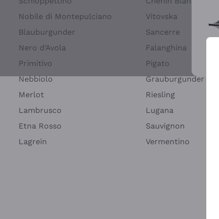
Schioppettino
Chenin Blanc
Nobile di Montepulciano
Vitovska
Blauburgunder
Sancerre
Nero d'Avola
Falanghina
Primitivo
Pigato
Wei
Nebbiolo
Grauburgunder
Merlot
Riesling
Lambrusco
Lugana
Etna Rosso
Sauvignon
Lagrein
Vermentino