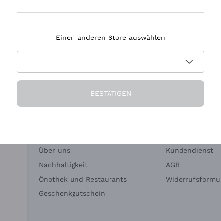
Tenuta Masseto
Einen anderen Store auswählen
eferung in 2-4 Tagen
Zahlung
in Deutschland
in 3 Raten
BESTÄTIGEN
Die Firma
Brauchen Sie Hi
Über uns
Kundendienst
Nachhaltigkeit
AGB
Önothek und Restaurants
Widerrufsformul
Geschenkgutschein