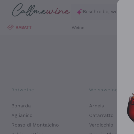
Zum Hauptinhalt springen
Beschreibe, wonach d
RABATT
Weine
Wei
Rotweine
Weissweine
Bonarda
Arneis
Aglianico
Catarratto
Rosso di Montalcino
Verdicchio