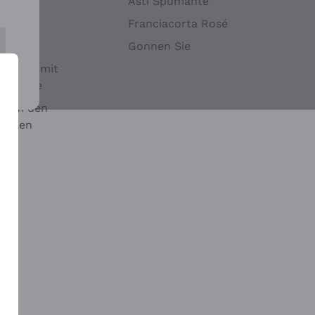
Hefen
Asti Spumante
nwein
Franciacorta Rosé
Gonnen Sie
it oder mit
 Sulfite
 auf den
chalen