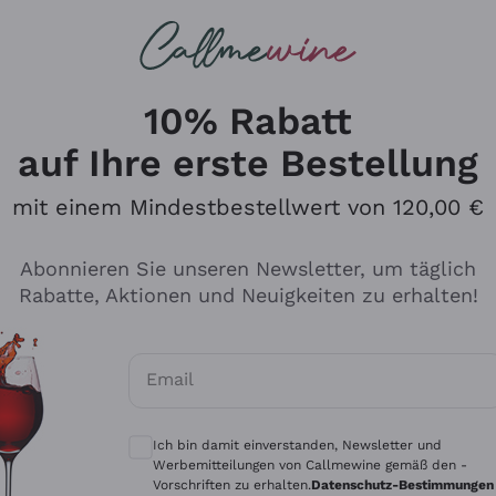
u suchst
ßweine
Rotweine
Champagn
10% Rabatt
auf Ihre erste Bestellung
mit einem Mindestbestellwert von 120,00 €
Den Katalog durchsuchen
Abonnieren Sie unseren Newsletter, um täglich
Rabatte, Aktionen und Neuigkeiten zu erhalten!
Hersteller
Produkti
Email
Tenuta San Leonardo
Für Vegan
Optionale Einwilligungen zum Erhalt von 
Gosset
Oxidative
Ich bin damit einverstanden, Newsletter und
Alessandra Divella
Unabhäng
Werbemitteilungen von Callmewine gemäß den -
Vorschriften zu erhalten.
Datenschutz-Bestimmungen