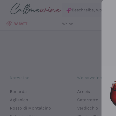
Zum Hauptinhalt springen
Beschreibe, wonach d
RABATT
Weine
Wei
Rotweine
Weissweine
Bonarda
Arneis
Aglianico
Catarratto
Rosso di Montalcino
Verdicchio