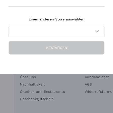
Tenuta Masseto
Einen anderen Store auswählen
eferung in 2-4 Tagen
Zahlung
in Deutschland
in 3 Raten
BESTÄTIGEN
Die Firma
Brauchen Sie Hi
Über uns
Kundendienst
Nachhaltigkeit
AGB
Önothek und Restaurants
Widerrufsformul
Geschenkgutschein