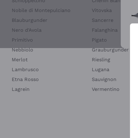
Schioppettino
Chenin Blanc
Nobile di Montepulciano
Vitovska
Blauburgunder
Sancerre
Nero d'Avola
Falanghina
Primitivo
Pigato
Wei
Nebbiolo
Grauburgunder
Merlot
Riesling
Lambrusco
Lugana
Etna Rosso
Sauvignon
Lagrein
Vermentino