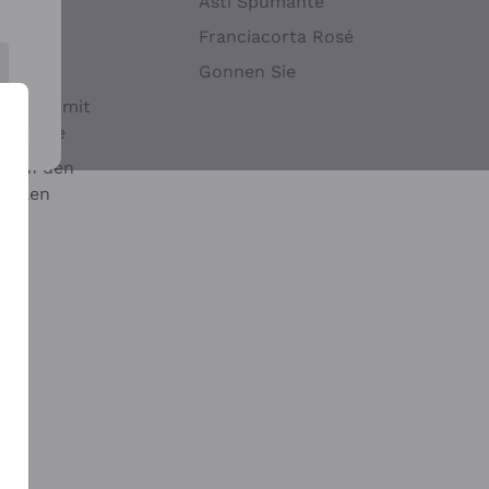
Hefen
Asti Spumante
nwein
Franciacorta Rosé
Gonnen Sie
it oder mit
 Sulfite
 auf den
chalen