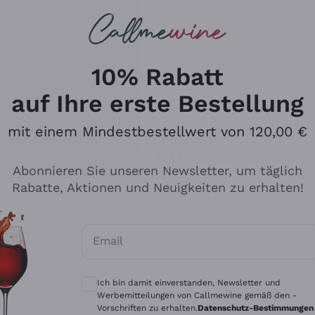
u suchst
ßweine
Rotweine
Champagn
10% Rabatt
auf Ihre erste Bestellung
mit einem Mindestbestellwert von 120,00 €
Den Katalog durchsuchen
Abonnieren Sie unseren Newsletter, um täglich
Rabatte, Aktionen und Neuigkeiten zu erhalten!
Hersteller
Produkti
Email
Tenuta San Leonardo
Für Vegan
Optionale Einwilligungen zum Erhalt von 
Gosset
Oxidative
Ich bin damit einverstanden, Newsletter und
Alessandra Divella
Unabhäng
Werbemitteilungen von Callmewine gemäß den -
Vorschriften zu erhalten.
Datenschutz-Bestimmungen