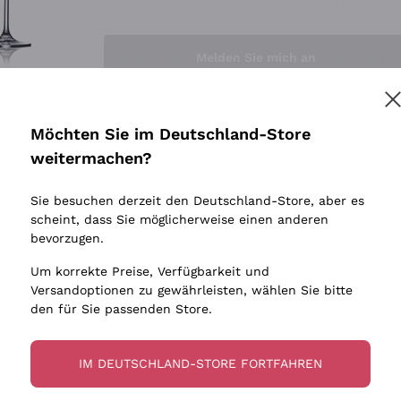
Sedilesu
Indigene 
Ceretto
Amphore
Melden Sie mich an
Guado al Tasso - Antinori
Biowein
Ornellaia
Ohne Sulf
minimalen
Bastianich
tere Informationen finden Sie in unserem
Datenschutz-Bestimmungen
Möchten Sie im Deutschland-Store
Maischung
Ca' dei Frati
weitermachen?
Traubens
Cappellano
Sie besuchen derzeit den Deutschland-Store, aber es
Biondi Santi
scheint, dass Sie möglicherweise einen anderen
Quintarelli Giuseppe
bevorzugen.
Mascarello Bartolo
Um korrekte Preise, Verfügbarkeit und
Rinaldi Giuseppe
Versandoptionen zu gewährleisten, wählen Sie bitte
den für Sie passenden Store.
Egly Ouriet
Jacquesson
IM DEUTSCHLAND-STORE FORTFAHREN
Agrapart