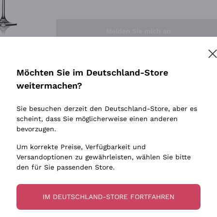
Sedilesu
Indigene 
Ceretto
Amphore
Melden Sie mich an
Guado al Tasso - Antinori
Biowein
Ornellaia
Ohne Sulf
minimalen
Bastianich
tere Informationen finden Sie in unserem
Datenschutz-Bestimmungen
Möchten Sie im Deutschland-Store
Maischung
Ca' dei Frati
weitermachen?
Traubens
Cappellano
Sie besuchen derzeit den Deutschland-Store, aber es
Biondi Santi
scheint, dass Sie möglicherweise einen anderen
Quintarelli Giuseppe
bevorzugen.
Mascarello Bartolo
Um korrekte Preise, Verfügbarkeit und
Rinaldi Giuseppe
Versandoptionen zu gewährleisten, wählen Sie bitte
den für Sie passenden Store.
Egly Ouriet
Jacquesson
IM DEUTSCHLAND-STORE FORTFAHREN
Agrapart