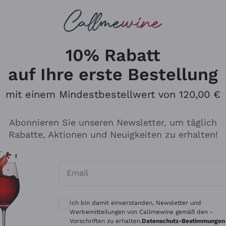
u suchst
ßweine
Rotweine
Champagn
10% Rabatt
auf Ihre erste Bestellung
mit einem Mindestbestellwert von 120,00 €
Den Katalog durchsuchen
Abonnieren Sie unseren Newsletter, um täglich
Rabatte, Aktionen und Neuigkeiten zu erhalten!
Hersteller
Produkti
Email
Tenuta San Leonardo
Für Vegan
Optionale Einwilligungen zum Erhalt von 
Gosset
Oxidative
Ich bin damit einverstanden, Newsletter und
Alessandra Divella
Unabhäng
Werbemitteilungen von Callmewine gemäß den -
Vorschriften zu erhalten.
Datenschutz-Bestimmungen