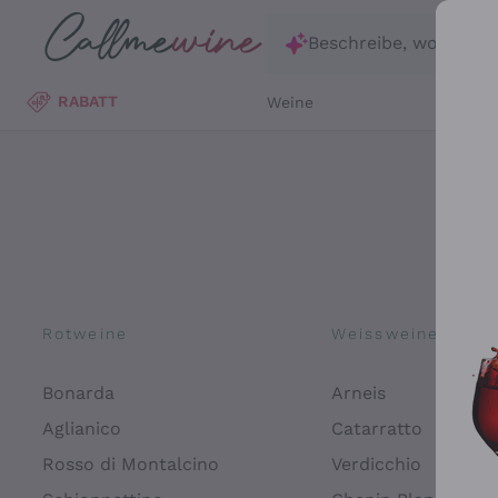
Zum Hauptinhalt springen
Beschreibe, wonach d
RABATT
Weine
Wei
Rotweine
Weissweine
Bonarda
Arneis
Aglianico
Catarratto
Rosso di Montalcino
Verdicchio