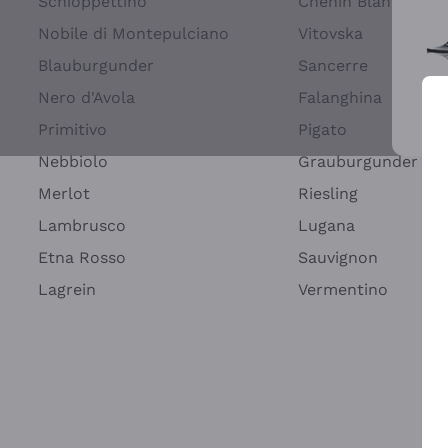
Schioppettino
Chenin Blanc
Nobile di Montepulciano
Vitovska
Blauburgunder
Sancerre
Nero d'Avola
Falanghina
Primitivo
Pigato
Wei
Nebbiolo
Grauburgunder
Merlot
Riesling
Lambrusco
Lugana
Etna Rosso
Sauvignon
Lagrein
Vermentino