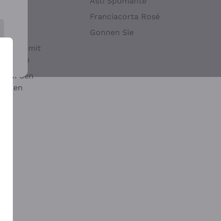
Hefen
Asti Spumante
nwein
Franciacorta Rosé
Gonnen Sie
it oder mit
 Sulfite
 auf den
chalen