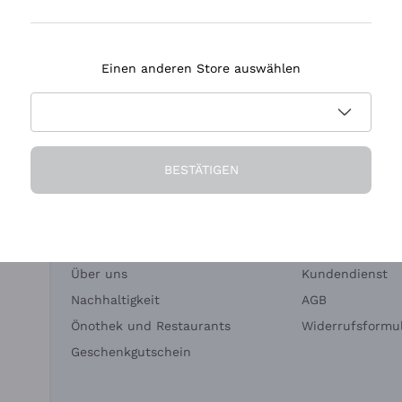
Tenuta Masseto
Einen anderen Store auswählen
eferung in 2-4 Tagen
Zahlung
in Deutschland
in 3 Raten
BESTÄTIGEN
Die Firma
Brauchen Sie Hi
Über uns
Kundendienst
Nachhaltigkeit
AGB
Önothek und Restaurants
Widerrufsformul
Geschenkgutschein