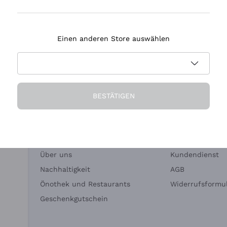
Tenuta Masseto
Einen anderen Store auswählen
eferung in 2-4 Tagen
Zahlung
in Deutschland
in 3 Raten
BESTÄTIGEN
Die Firma
Brauchen Sie Hi
Über uns
Kundendienst
Nachhaltigkeit
AGB
Önothek und Restaurants
Widerrufsformul
Geschenkgutschein