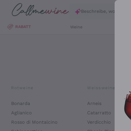
Zum Hauptinhalt springen
Beschreibe, wonach d
RABATT
Weine
Wei
Rotweine
Weissweine
Bonarda
Arneis
Aglianico
Catarratto
Rosso di Montalcino
Verdicchio