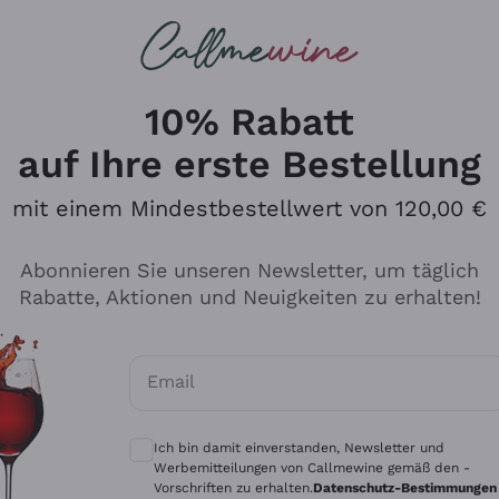
u suchst
ßweine
Rotweine
Champagn
10% Rabatt
auf Ihre erste Bestellung
mit einem Mindestbestellwert von 120,00 €
Den Katalog durchsuchen
Abonnieren Sie unseren Newsletter, um täglich
Rabatte, Aktionen und Neuigkeiten zu erhalten!
Hersteller
Produkti
Email
Tenuta San Leonardo
Für Vegan
Optionale Einwilligungen zum Erhalt von 
Gosset
Oxidative
Ich bin damit einverstanden, Newsletter und
Alessandra Divella
Unabhäng
Werbemitteilungen von Callmewine gemäß den -
Vorschriften zu erhalten.
Datenschutz-Bestimmungen