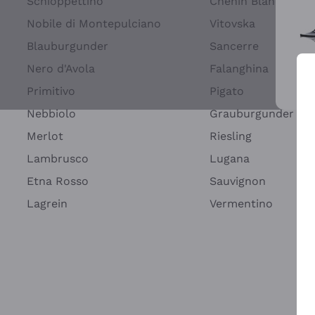
Schioppettino
Chenin Blanc
Nobile di Montepulciano
Vitovska
Blauburgunder
Sancerre
Nero d'Avola
Falanghina
Primitivo
Pigato
Wei
Nebbiolo
Grauburgunder
Merlot
Riesling
Lambrusco
Lugana
Etna Rosso
Sauvignon
Lagrein
Vermentino