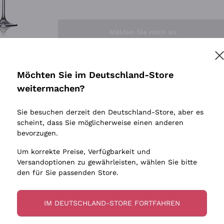
Sedilesu
Indigene 
Ceretto
Amphore
Melden Sie mich an
Guado al Tasso - Antinori
Biowein
Ornellaia
Ohne Sulf
minimalen
Bastianich
tere Informationen finden Sie in unserem
Datenschutz-Bestimmungen
Möchten Sie im Deutschland-Store
Maischung
Ca' dei Frati
weitermachen?
Traubens
Cappellano
Sie besuchen derzeit den Deutschland-Store, aber es
Biondi Santi
scheint, dass Sie möglicherweise einen anderen
Quintarelli Giuseppe
bevorzugen.
Mascarello Bartolo
Um korrekte Preise, Verfügbarkeit und
Rinaldi Giuseppe
Versandoptionen zu gewährleisten, wählen Sie bitte
den für Sie passenden Store.
Egly Ouriet
Jacquesson
IM DEUTSCHLAND-STORE FORTFAHREN
Agrapart