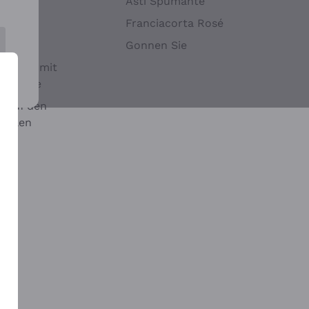
Hefen
Asti Spumante
nwein
Franciacorta Rosé
Gonnen Sie
it oder mit
 Sulfite
 auf den
chalen