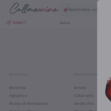
Zum Hauptinhalt springen
Beschreibe, wonach d
RABATT
Weine
Wei
Rotweine
Weissweine
Bonarda
Arneis
Aglianico
Catarratto
Rosso di Montalcino
Verdicchio