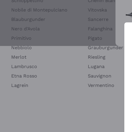
Schioppettino
Chenin Blanc
Nobile di Montepulciano
Vitovska
Blauburgunder
Sancerre
Nero d'Avola
Falanghina
Primitivo
Pigato
Wei
Nebbiolo
Grauburgunder
Merlot
Riesling
Lambrusco
Lugana
Etna Rosso
Sauvignon
Lagrein
Vermentino