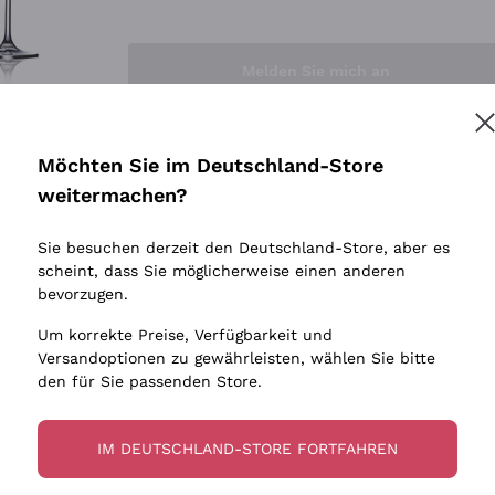
Sedilesu
Indigene 
Ceretto
Amphore
Melden Sie mich an
Guado al Tasso - Antinori
Biowein
Ornellaia
Ohne Sulf
minimalen
Bastianich
tere Informationen finden Sie in unserem
Datenschutz-Bestimmungen
Möchten Sie im Deutschland-Store
Maischung
Ca' dei Frati
weitermachen?
Traubens
Cappellano
Sie besuchen derzeit den Deutschland-Store, aber es
Biondi Santi
scheint, dass Sie möglicherweise einen anderen
Quintarelli Giuseppe
bevorzugen.
Mascarello Bartolo
Um korrekte Preise, Verfügbarkeit und
Rinaldi Giuseppe
Versandoptionen zu gewährleisten, wählen Sie bitte
den für Sie passenden Store.
Egly Ouriet
Jacquesson
IM DEUTSCHLAND-STORE FORTFAHREN
Agrapart