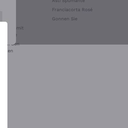
Hefen
Asti Spumante
nwein
Franciacorta Rosé
Gonnen Sie
it oder mit
 Sulfite
 auf den
chalen