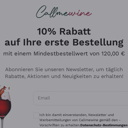
u suchst
ßweine
Rotweine
Champagn
10% Rabatt
auf Ihre erste Bestellung
mit einem Mindestbestellwert von 120,00 €
Den Katalog durchsuchen
Abonnieren Sie unseren Newsletter, um täglich
Rabatte, Aktionen und Neuigkeiten zu erhalten!
Hersteller
Produkti
Email
Tenuta San Leonardo
Für Vegan
Optionale Einwilligungen zum Erhalt von 
Gosset
Oxidative
Ich bin damit einverstanden, Newsletter und
Alessandra Divella
Unabhäng
Werbemitteilungen von Callmewine gemäß den -
Vorschriften zu erhalten.
Datenschutz-Bestimmungen