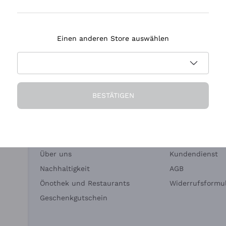
Tenuta Masseto
Einen anderen Store auswählen
eferung in 2-4 Tagen
Zahlung
in Deutschland
in 3 Raten
BESTÄTIGEN
Die Firma
Brauchen Sie Hi
Über uns
Kundendienst
Nachhaltigkeit
AGB
Önothek und Restaurants
Widerrufsformul
Geschenkgutschein