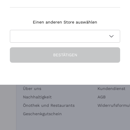
Tenuta Masseto
Einen anderen Store auswählen
eferung in 2-4 Tagen
Zahlung
in Deutschland
in 3 Raten
BESTÄTIGEN
Die Firma
Brauchen Sie Hi
Über uns
Kundendienst
Nachhaltigkeit
AGB
Önothek und Restaurants
Widerrufsformul
Geschenkgutschein