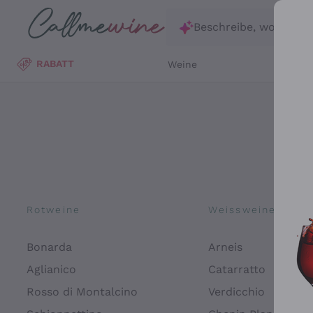
Zum Hauptinhalt springen
Beschreibe, wonach d
RABATT
Weine
Wei
Rotweine
Weissweine
Bonarda
Arneis
Aglianico
Catarratto
Rosso di Montalcino
Verdicchio