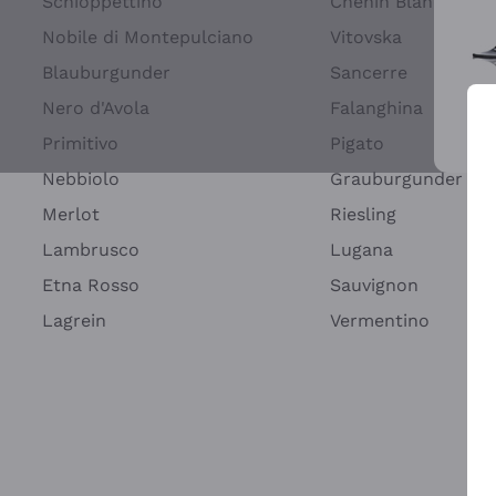
Schioppettino
Chenin Blanc
Nobile di Montepulciano
Vitovska
Blauburgunder
Sancerre
Nero d'Avola
Falanghina
Primitivo
Pigato
Wei
Nebbiolo
Grauburgunder
Merlot
Riesling
Lambrusco
Lugana
Etna Rosso
Sauvignon
Lagrein
Vermentino