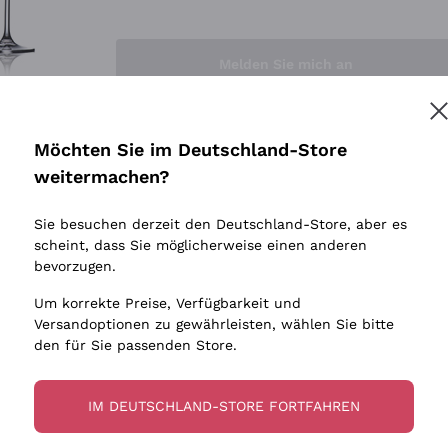
Sedilesu
Indigene 
Ceretto
Amphore
Melden Sie mich an
Guado al Tasso - Antinori
Biowein
Ornellaia
Ohne Sulf
minimalen
Bastianich
tere Informationen finden Sie in unserem
Datenschutz-Bestimmungen
Möchten Sie im Deutschland-Store
Maischung
Ca' dei Frati
weitermachen?
Traubens
Cappellano
Sie besuchen derzeit den Deutschland-Store, aber es
Biondi Santi
scheint, dass Sie möglicherweise einen anderen
Quintarelli Giuseppe
bevorzugen.
Mascarello Bartolo
Um korrekte Preise, Verfügbarkeit und
Rinaldi Giuseppe
Versandoptionen zu gewährleisten, wählen Sie bitte
den für Sie passenden Store.
Egly Ouriet
Jacquesson
IM DEUTSCHLAND-STORE FORTFAHREN
Agrapart