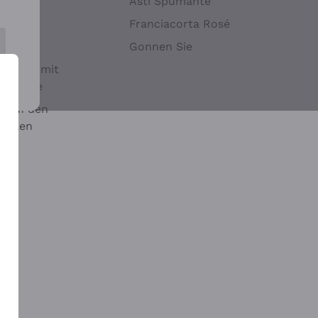
Hefen
Asti Spumante
nwein
Franciacorta Rosé
Gonnen Sie
it oder mit
 Sulfite
 auf den
chalen