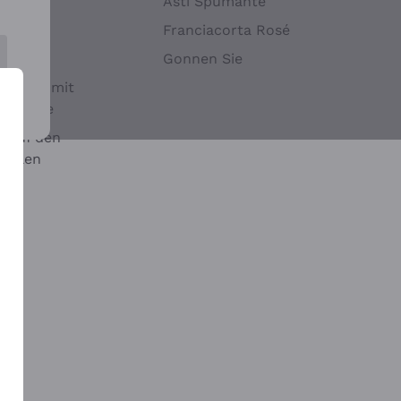
Hefen
Asti Spumante
nwein
Franciacorta Rosé
Gonnen Sie
it oder mit
 Sulfite
 auf den
chalen