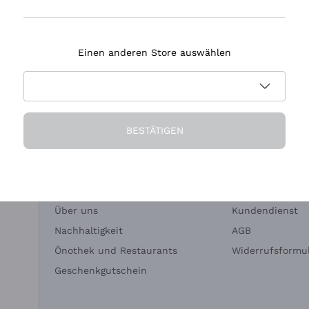
Tenuta Masseto
Einen anderen Store auswählen
eferung in 2-4 Tagen
Zahlung
in Deutschland
in 3 Raten
BESTÄTIGEN
Die Firma
Brauchen Sie Hi
Über uns
Kundendienst
Nachhaltigkeit
AGB
Önothek und Restaurants
Widerrufsformul
Geschenkgutschein