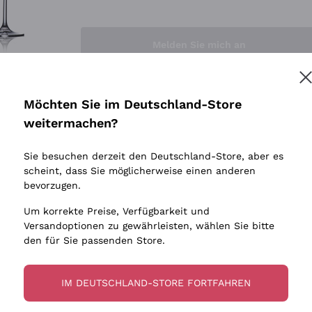
Sedilesu
Indigene 
Ceretto
Amphore
Melden Sie mich an
Guado al Tasso - Antinori
Biowein
Ornellaia
Ohne Sulf
minimalen
Bastianich
tere Informationen finden Sie in unserem
Datenschutz-Bestimmungen
Möchten Sie im Deutschland-Store
Maischung
Ca' dei Frati
weitermachen?
Traubens
Cappellano
Sie besuchen derzeit den Deutschland-Store, aber es
Biondi Santi
scheint, dass Sie möglicherweise einen anderen
Quintarelli Giuseppe
bevorzugen.
Mascarello Bartolo
Um korrekte Preise, Verfügbarkeit und
Rinaldi Giuseppe
Versandoptionen zu gewährleisten, wählen Sie bitte
den für Sie passenden Store.
Egly Ouriet
Jacquesson
IM DEUTSCHLAND-STORE FORTFAHREN
Agrapart