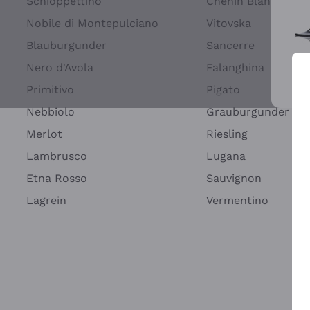
Schioppettino
Chenin Blanc
Nobile di Montepulciano
Vitovska
Blauburgunder
Sancerre
Nero d'Avola
Falanghina
Primitivo
Pigato
Wei
Nebbiolo
Grauburgunder
Merlot
Riesling
Lambrusco
Lugana
Etna Rosso
Sauvignon
Lagrein
Vermentino