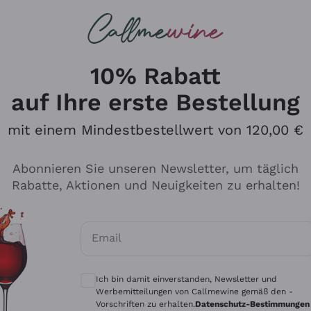
u suchst
ßweine
Rotweine
Champagn
10% Rabatt
auf Ihre erste Bestellung
mit einem Mindestbestellwert von 120,00 €
Den Katalog durchsuchen
Abonnieren Sie unseren Newsletter, um täglich
Rabatte, Aktionen und Neuigkeiten zu erhalten!
Hersteller
Produkti
Email
Tenuta San Leonardo
Für Vegan
Optionale Einwilligungen zum Erhalt von 
Gosset
Oxidative
Ich bin damit einverstanden, Newsletter und
Alessandra Divella
Unabhäng
Werbemitteilungen von Callmewine gemäß den -
Vorschriften zu erhalten.
Datenschutz-Bestimmungen