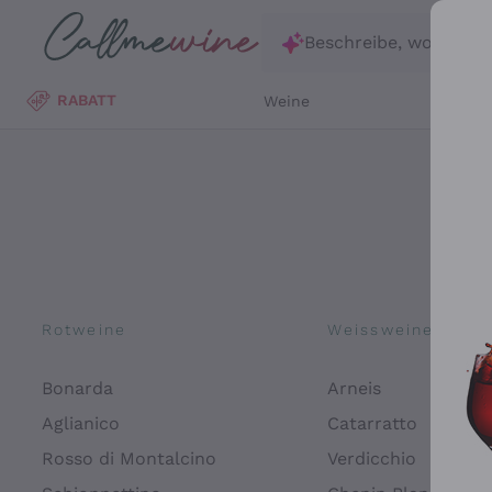
Zum Hauptinhalt springen
Beschreibe, wonach d
RABATT
Weine
Wei
Rotweine
Weissweine
Bonarda
Arneis
Aglianico
Catarratto
Rosso di Montalcino
Verdicchio