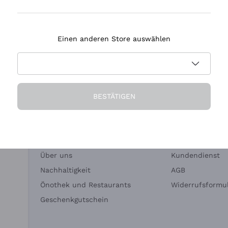
Tenuta Masseto
Einen anderen Store auswählen
eferung in 2-4 Tagen
Zahlung
in Deutschland
in 3 Raten
BESTÄTIGEN
Die Firma
Brauchen Sie Hi
Über uns
Kundendienst
Nachhaltigkeit
AGB
Önothek und Restaurants
Widerrufsformul
Geschenkgutschein