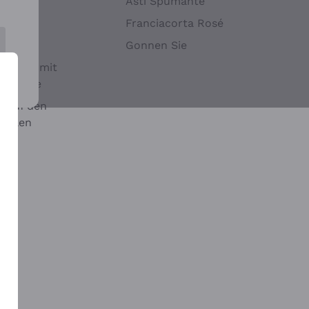
Hefen
Asti Spumante
nwein
Franciacorta Rosé
Gonnen Sie
it oder mit
 Sulfite
 auf den
chalen