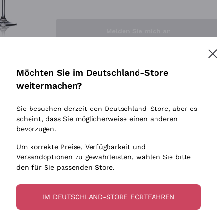
Sedilesu
Indigene 
Ceretto
Amphore
Melden Sie mich an
Guado al Tasso - Antinori
Biowein
Ornellaia
Ohne Sulf
minimalen
Bastianich
tere Informationen finden Sie in unserem
Datenschutz-Bestimmungen
Möchten Sie im Deutschland-Store
Maischung
Ca' dei Frati
weitermachen?
Traubens
Cappellano
Sie besuchen derzeit den Deutschland-Store, aber es
Biondi Santi
scheint, dass Sie möglicherweise einen anderen
Quintarelli Giuseppe
bevorzugen.
Mascarello Bartolo
Um korrekte Preise, Verfügbarkeit und
Rinaldi Giuseppe
Versandoptionen zu gewährleisten, wählen Sie bitte
den für Sie passenden Store.
Egly Ouriet
Jacquesson
IM DEUTSCHLAND-STORE FORTFAHREN
Agrapart