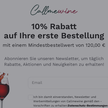
u suchst
ßweine
Rotweine
Champagn
10% Rabatt
auf Ihre erste Bestellung
mit einem Mindestbestellwert von 120,00 €
Den Katalog durchsuchen
Abonnieren Sie unseren Newsletter, um täglich
Rabatte, Aktionen und Neuigkeiten zu erhalten!
Hersteller
Produkti
Email
Tenuta San Leonardo
Für Vegan
Optionale Einwilligungen zum Erhalt von 
Gosset
Oxidative
Ich bin damit einverstanden, Newsletter und
Alessandra Divella
Unabhäng
Werbemitteilungen von Callmewine gemäß den -
Vorschriften zu erhalten.
Datenschutz-Bestimmungen