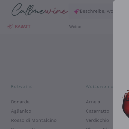
Zum Hauptinhalt springen
Beschreibe, wonach d
RABATT
Weine
Wei
Rotweine
Weissweine
Bonarda
Arneis
Aglianico
Catarratto
Rosso di Montalcino
Verdicchio