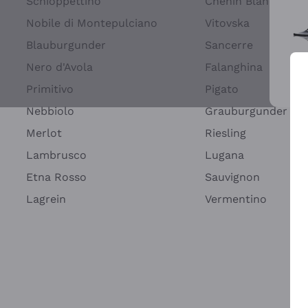
Schioppettino
Chenin Blanc
Nobile di Montepulciano
Vitovska
Blauburgunder
Sancerre
Nero d'Avola
Falanghina
Primitivo
Pigato
Wei
Nebbiolo
Grauburgunder
Merlot
Riesling
Lambrusco
Lugana
Etna Rosso
Sauvignon
Lagrein
Vermentino