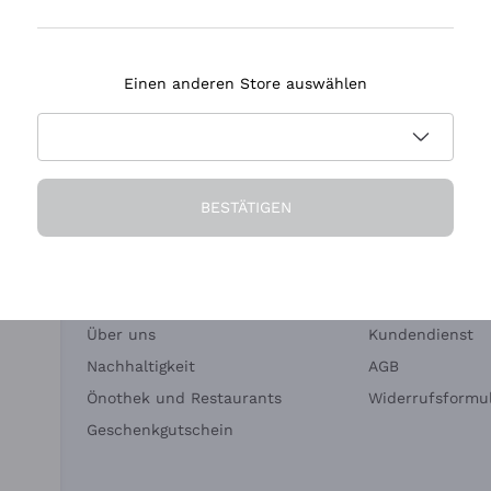
Tenuta Masseto
Einen anderen Store auswählen
eferung in 2-4 Tagen
Zahlung
in Deutschland
in 3 Raten
BESTÄTIGEN
Die Firma
Brauchen Sie Hi
Über uns
Kundendienst
Nachhaltigkeit
AGB
Önothek und Restaurants
Widerrufsformul
Geschenkgutschein