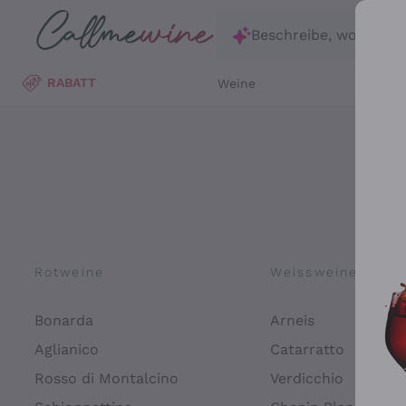
Zum Hauptinhalt springen
Beschreibe, wonach d
RABATT
Weine
Wei
Rotweine
Weissweine
Bonarda
Arneis
Aglianico
Catarratto
Rosso di Montalcino
Verdicchio