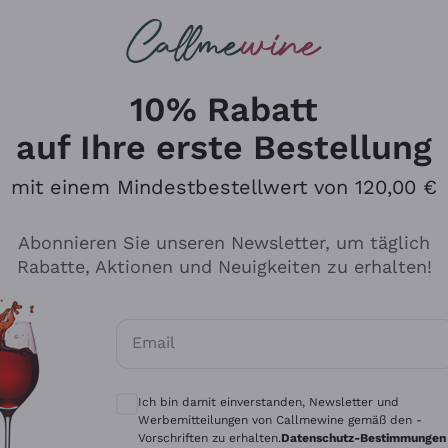
u suchst
ßweine
Rotweine
Champagn
10% Rabatt
auf Ihre erste Bestellung
mit einem Mindestbestellwert von 120,00 €
Den Katalog durchsuchen
Abonnieren Sie unseren Newsletter, um täglich
Rabatte, Aktionen und Neuigkeiten zu erhalten!
Hersteller
Produkti
Email
Tenuta San Leonardo
Für Vegan
Optionale Einwilligungen zum Erhalt von 
Gosset
Oxidative
Ich bin damit einverstanden, Newsletter und
Alessandra Divella
Unabhäng
Werbemitteilungen von Callmewine gemäß den -
Vorschriften zu erhalten.
Datenschutz-Bestimmungen