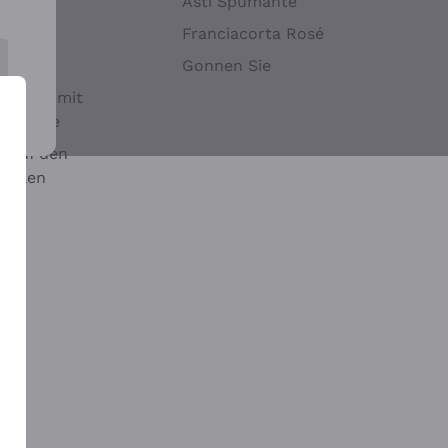
Hefen
Asti Spumante
nwein
Franciacorta Rosé
Gonnen Sie
it oder mit
 Sulfite
 auf den
chalen