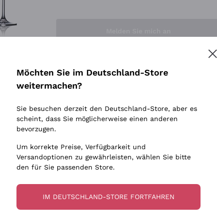
Sedilesu
Indigene 
Ceretto
Amphore
Melden Sie mich an
Guado al Tasso - Antinori
Biowein
Ornellaia
Ohne Sulf
minimalen
Bastianich
tere Informationen finden Sie in unserem
Datenschutz-Bestimmungen
Möchten Sie im Deutschland-Store
Maischung
Ca' dei Frati
weitermachen?
Traubens
Cappellano
Sie besuchen derzeit den Deutschland-Store, aber es
Biondi Santi
scheint, dass Sie möglicherweise einen anderen
Quintarelli Giuseppe
bevorzugen.
Mascarello Bartolo
Um korrekte Preise, Verfügbarkeit und
Rinaldi Giuseppe
Versandoptionen zu gewährleisten, wählen Sie bitte
den für Sie passenden Store.
Egly Ouriet
Jacquesson
IM DEUTSCHLAND-STORE FORTFAHREN
Agrapart