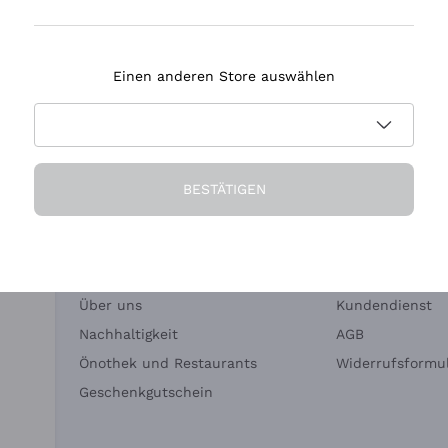
Tenuta Masseto
Einen anderen Store auswählen
eferung in 2-4 Tagen
Zahlung
in Deutschland
in 3 Raten
BESTÄTIGEN
Die Firma
Brauchen Sie Hi
Über uns
Kundendienst
Nachhaltigkeit
AGB
Önothek und Restaurants
Widerrufsformul
Geschenkgutschein