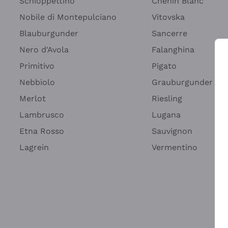
Schioppettino
Chenin Blanc
Nobile di Montepulciano
Vitovska
Blauburgunder
Sancerre
Nero d'Avola
Falanghina
Primitivo
Pigato
Wei
Nebbiolo
Grauburgunder
Merlot
Riesling
Lambrusco
Lugana
Etna Rosso
Sauvignon
Lagrein
Vermentino