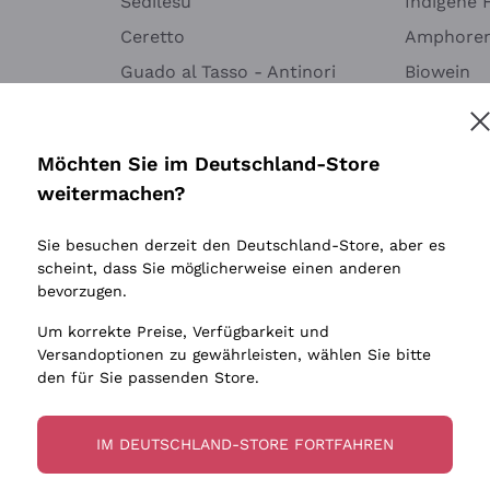
Sedilesu
Indigene 
Ceretto
Amphore
Guado al Tasso - Antinori
Biowein
Melden Sie mich an
Ornellaia
Ohne Sulf
minimalen
Bastianich
tere Informationen finden Sie in unserem
Datenschutz-Bestimmungen
Möchten Sie im Deutschland-Store
Maischung
Ca' dei Frati
weitermachen?
Traubens
Cappellano
Sie besuchen derzeit den Deutschland-Store, aber es
Biondi Santi
scheint, dass Sie möglicherweise einen anderen
Quintarelli Giuseppe
bevorzugen.
Mascarello Bartolo
Um korrekte Preise, Verfügbarkeit und
Rinaldi Giuseppe
Versandoptionen zu gewährleisten, wählen Sie bitte
den für Sie passenden Store.
Egly Ouriet
Jacquesson
IM DEUTSCHLAND-STORE FORTFAHREN
Agrapart