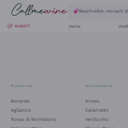
Zum Hauptinhalt springen
Beschreibe, wonach d
RABATT
Weine
Wei
Rotweine
Weissweine
Bonarda
Arneis
Aglianico
Catarratto
Rosso di Montalcino
Verdicchio