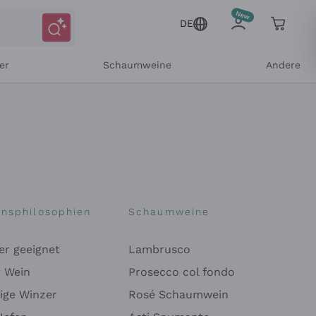
DE
er
Schaumweine
Andere
onsphilosophien
Schaumweine
er geeignet
Lambrusco
Mitteilungen und personalisierten Angeboten
r Wein
Prosecco col fondo
ige Winzer
Rosé Schaumwein