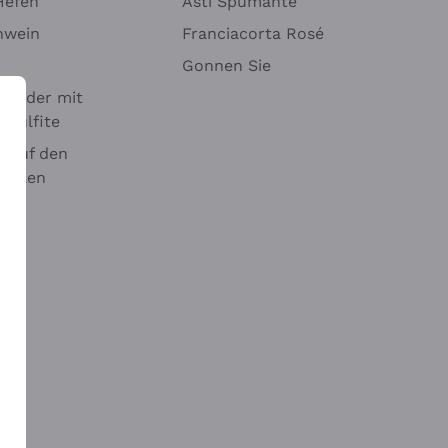
Hefen
Asti Spumante
nwein
Franciacorta Rosé
Gonnen Sie
it oder mit
 Sulfite
 auf den
chalen