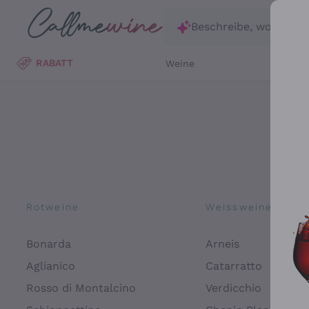
Zum Hauptinhalt springen
Beschreibe, wonach d
RABATT
Weine
Wei
Rotweine
Weissweine
Bonarda
Arneis
Aglianico
Catarratto
Rosso di Montalcino
Verdicchio