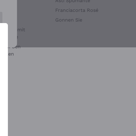
Hefen
Asti Spumante
nwein
Franciacorta Rosé
Gonnen Sie
it oder mit
 Sulfite
 auf den
chalen