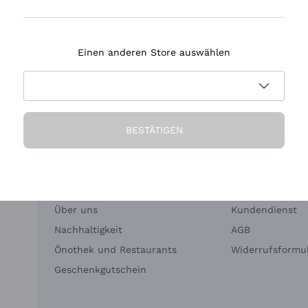
Tenuta Masseto
Einen anderen Store auswählen
eferung in 2-4 Tagen
Zahlung
in Deutschland
in 3 Raten
BESTÄTIGEN
Die Firma
Brauchen Sie Hi
Über uns
Kundendienst
Nachhaltigkeit
AGB
Önothek und Restaurants
Widerrufsformul
Geschenkgutschein