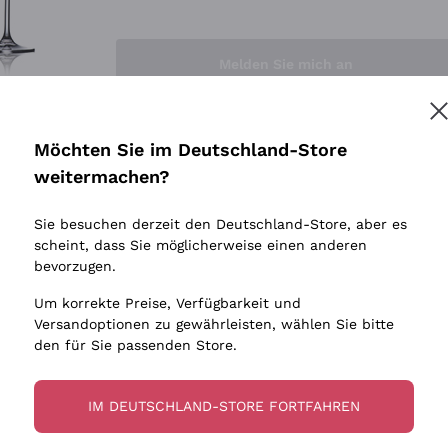
Sedilesu
Indigene 
Ceretto
Amphore
Melden Sie mich an
Guado al Tasso - Antinori
Biowein
Ornellaia
Ohne Sulf
minimalen
Bastianich
tere Informationen finden Sie in unserem
Datenschutz-Bestimmungen
Möchten Sie im Deutschland-Store
Maischung
Ca' dei Frati
weitermachen?
Traubens
Cappellano
Sie besuchen derzeit den Deutschland-Store, aber es
Biondi Santi
scheint, dass Sie möglicherweise einen anderen
Quintarelli Giuseppe
bevorzugen.
Mascarello Bartolo
Um korrekte Preise, Verfügbarkeit und
Rinaldi Giuseppe
Versandoptionen zu gewährleisten, wählen Sie bitte
den für Sie passenden Store.
Egly Ouriet
Jacquesson
IM DEUTSCHLAND-STORE FORTFAHREN
Agrapart