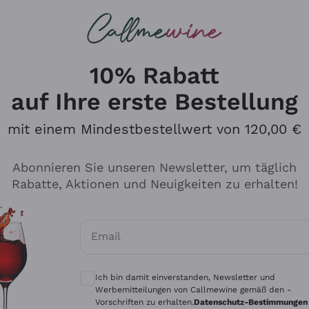
u suchst
ßweine
Rotweine
Champagn
10% Rabatt
auf Ihre erste Bestellung
mit einem Mindestbestellwert von 120,00 €
Den Katalog durchsuchen
Abonnieren Sie unseren Newsletter, um täglich
Rabatte, Aktionen und Neuigkeiten zu erhalten!
Hersteller
Produkti
Email
Tenuta San Leonardo
Für Vegan
Optionale Einwilligungen zum Erhalt von 
Gosset
Oxidative
Ich bin damit einverstanden, Newsletter und
Alessandra Divella
Unabhäng
Werbemitteilungen von Callmewine gemäß den -
Vorschriften zu erhalten.
Datenschutz-Bestimmungen