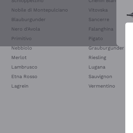
Schioppettino
Chenin Blanc
Nobile di Montepulciano
Vitovska
Blauburgunder
Sancerre
Nero d'Avola
Falanghina
Primitivo
Pigato
Wei
Nebbiolo
Grauburgunder
Merlot
Riesling
Lambrusco
Lugana
Etna Rosso
Sauvignon
Lagrein
Vermentino