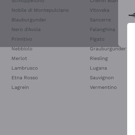
Schioppettino
Chenin Blanc
Nobile di Montepulciano
Vitovska
Blauburgunder
Sancerre
Nero d'Avola
Falanghina
Primitivo
Pigato
Wei
Nebbiolo
Grauburgunder
Merlot
Riesling
Lambrusco
Lugana
Etna Rosso
Sauvignon
Lagrein
Vermentino