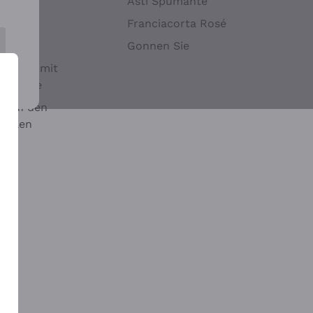
Hefen
Asti Spumante
nwein
Franciacorta Rosé
Gonnen Sie
it oder mit
 Sulfite
 auf den
chalen