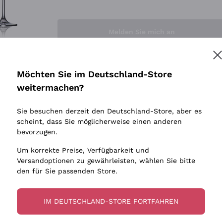
Sedilesu
Indigene 
Ceretto
Amphore
Melden Sie mich an
Guado al Tasso - Antinori
Biowein
Ornellaia
Ohne Sulf
minimalen
Bastianich
tere Informationen finden Sie in unserem
Datenschutz-Bestimmungen
Möchten Sie im Deutschland-Store
Maischung
Ca' dei Frati
weitermachen?
Traubens
Cappellano
Sie besuchen derzeit den Deutschland-Store, aber es
Biondi Santi
scheint, dass Sie möglicherweise einen anderen
Quintarelli Giuseppe
bevorzugen.
Mascarello Bartolo
Um korrekte Preise, Verfügbarkeit und
Rinaldi Giuseppe
Versandoptionen zu gewährleisten, wählen Sie bitte
den für Sie passenden Store.
Egly Ouriet
Jacquesson
IM DEUTSCHLAND-STORE FORTFAHREN
Agrapart