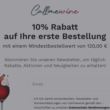
u suchst
ßweine
Rotweine
Champagn
10% Rabatt
auf Ihre erste Bestellung
mit einem Mindestbestellwert von 120,00 €
Den Katalog durchsuchen
Abonnieren Sie unseren Newsletter, um täglich
Rabatte, Aktionen und Neuigkeiten zu erhalten!
Hersteller
Produkti
Email
Tenuta San Leonardo
Für Vegan
Optionale Einwilligungen zum Erhalt von 
Gosset
Oxidative
Ich bin damit einverstanden, Newsletter und
Alessandra Divella
Unabhäng
Werbemitteilungen von Callmewine gemäß den -
Vorschriften zu erhalten.
Datenschutz-Bestimmungen