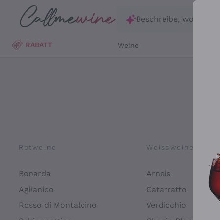
Zum Hauptinhalt springen
Beschreibe, wonach d
RABATT
Weine
Wei
Rotweine
Weissweine
Bonarda
Arneis
Aglianico
Catarratto
Rosso di Montalcino
Verdicchio