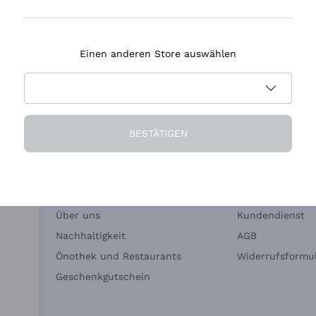
Tenuta Masseto
Einen anderen Store auswählen
eferung in 2-4 Tagen
Zahlung
in Deutschland
in 3 Raten
BESTÄTIGEN
Die Firma
Brauchen Sie Hi
Über uns
Kundendienst
Nachhaltigkeit
AGB
Önothek und Restaurants
Widerrufsformul
Geschenkgutschein