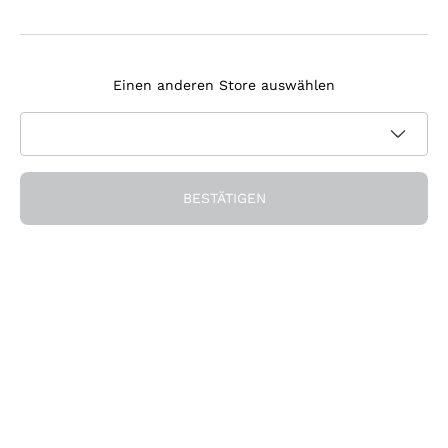
Agrapart
Melden Sie sich für den Newsletter an
Tenuta Masseto
Einen anderen Store auswählen
Ich bin damit einverstanden, Newsletter und
Werbemitteilungen von Callmewine gemäß den -Vorschriften
Datenschutz-Bestimmungen
zu erhalten.
Erhalten Sie den Rabatt!
BESTÄTIGEN
Die Firma
Über uns
Brauchen Sie Hilfe?
Nachhaltigkeit
Kundendienst
Önothek und Restaurants
Werden Sie Mitglied der Gemeinschaft
AGB
Geschenkgutschein
Widerrufsformular für Bestellung
Die App herunterladen