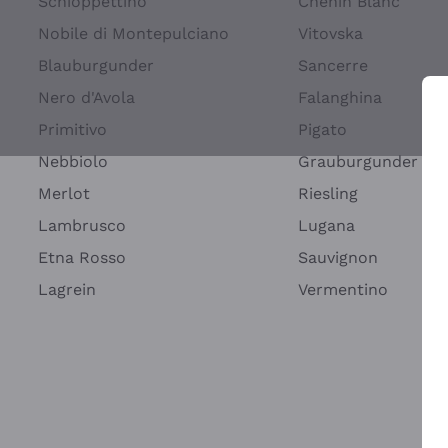
Schioppettino
Chenin Blanc
Nobile di Montepulciano
Vitovska
Blauburgunder
Sancerre
Nero d'Avola
Falanghina
Primitivo
Pigato
Wei
Nebbiolo
Grauburgunder
Merlot
Riesling
Lambrusco
Lugana
Etna Rosso
Sauvignon
Lagrein
Vermentino