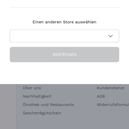
Tenuta Masseto
Einen anderen Store auswählen
eferung in 2-4 Tagen
Zahlung
in Deutschland
in 3 Raten
BESTÄTIGEN
Die Firma
Brauchen Sie Hi
Über uns
Kundendienst
Nachhaltigkeit
AGB
Önothek und Restaurants
Widerrufsformul
Geschenkgutschein