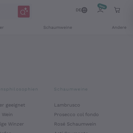
DE
er
Schaumweine
Andere
onsphilosophien
Schaumweine
er geeignet
Lambrusco
Mitteilungen und personalisierten Angeboten
r Wein
Prosecco col fondo
ige Winzer
Rosé Schaumwein