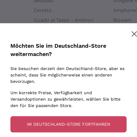
Sedilesu
Indigene 
Ceretto
Amphore
Guado al Tasso - Antinori
Biowein
Melden Sie mich an
Ornellaia
Ohne Sulf
minimalen
Bastianich
tere Informationen finden Sie in unserem
Datenschutz-Bestimmungen
Möchten Sie im Deutschland-Store
Maischung
Ca' dei Frati
weitermachen?
Traubens
Cappellano
Sie besuchen derzeit den Deutschland-Store, aber es
Biondi Santi
scheint, dass Sie möglicherweise einen anderen
Quintarelli Giuseppe
bevorzugen.
Mascarello Bartolo
Um korrekte Preise, Verfügbarkeit und
Rinaldi Giuseppe
Versandoptionen zu gewährleisten, wählen Sie bitte
den für Sie passenden Store.
Egly Ouriet
Jacquesson
IM DEUTSCHLAND-STORE FORTFAHREN
Agrapart