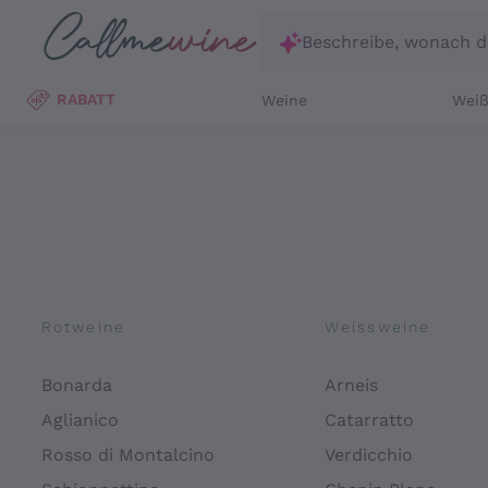
Zum Hauptinhalt springen
Beschreibe, wonach d
RABATT
Weine
Wei
Rotweine
Weissweine
Bonarda
Arneis
Aglianico
Catarratto
Rosso di Montalcino
Verdicchio