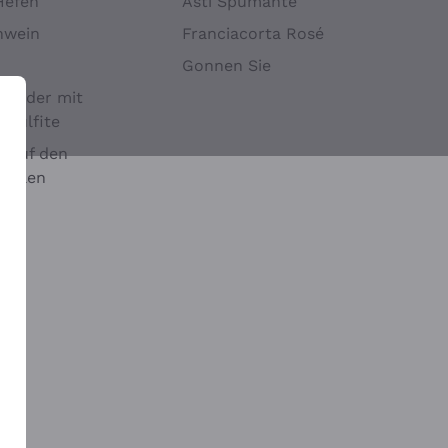
Hefen
Asti Spumante
nwein
Franciacorta Rosé
Gonnen Sie
it oder mit
 Sulfite
 auf den
chalen