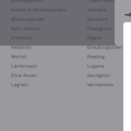
Schioppettino
Chenin Blanc
Nobile di Montepulciano
Vitovska
Blauburgunder
Sancerre
Nero d'Avola
Falanghina
Primitivo
Pigato
Wei
Nebbiolo
Grauburgunder
Merlot
Riesling
Lambrusco
Lugana
Etna Rosso
Sauvignon
Lagrein
Vermentino