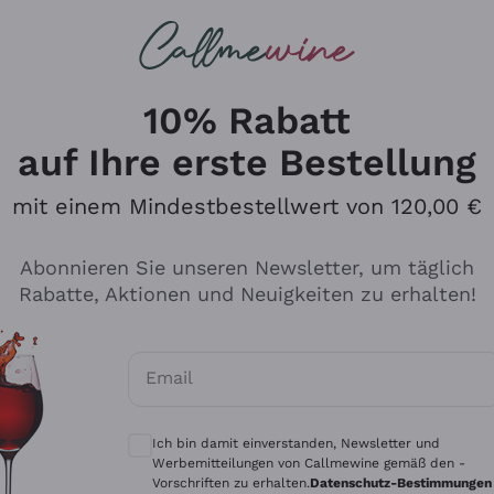
u suchst
ßweine
Rotweine
Champagn
10% Rabatt
auf Ihre erste Bestellung
mit einem Mindestbestellwert von 120,00 €
Den Katalog durchsuchen
Abonnieren Sie unseren Newsletter, um täglich
Rabatte, Aktionen und Neuigkeiten zu erhalten!
Hersteller
Produkti
Email
Tenuta San Leonardo
Für Vegan
Optionale Einwilligungen zum Erhalt von 
Gosset
Oxidative
Ich bin damit einverstanden, Newsletter und
Alessandra Divella
Unabhäng
Werbemitteilungen von Callmewine gemäß den -
Vorschriften zu erhalten.
Datenschutz-Bestimmungen