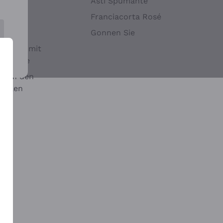
Hefen
Asti Spumante
nwein
Franciacorta Rosé
Gonnen Sie
it oder mit
 Sulfite
 auf den
chalen