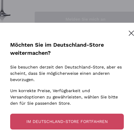
Sedilesu
Indigene 
Ceretto
Amphore
Melden Sie mich an
Guado al Tasso - Antinori
Biowein
Ornellaia
Ohne Sulf
minimalen
Bastianich
tere Informationen finden Sie in unserem
Datenschutz-Bestimmungen
Möchten Sie im Deutschland-Store
Maischung
Ca' dei Frati
weitermachen?
Traubens
Cappellano
Sie besuchen derzeit den Deutschland-Store, aber es
Biondi Santi
scheint, dass Sie möglicherweise einen anderen
Quintarelli Giuseppe
bevorzugen.
Mascarello Bartolo
Um korrekte Preise, Verfügbarkeit und
Rinaldi Giuseppe
Versandoptionen zu gewährleisten, wählen Sie bitte
den für Sie passenden Store.
Egly Ouriet
Jacquesson
IM DEUTSCHLAND-STORE FORTFAHREN
Agrapart