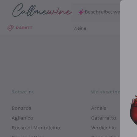
Zum Hauptinhalt springen
Beschreibe, wonach d
RABATT
Weine
Wei
Rotweine
Weissweine
Bonarda
Arneis
Aglianico
Catarratto
Rosso di Montalcino
Verdicchio