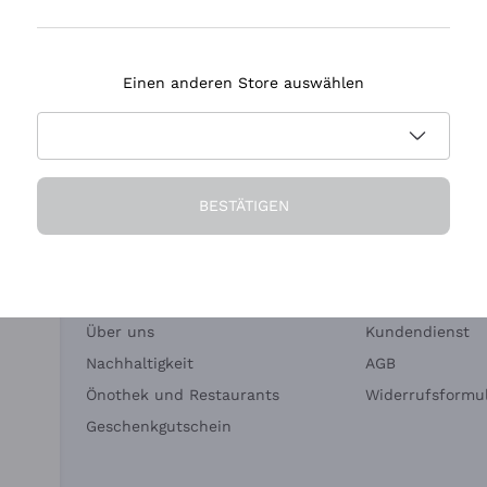
Tenuta Masseto
Einen anderen Store auswählen
eferung in 2-4 Tagen
Zahlung
in Deutschland
in 3 Raten
BESTÄTIGEN
Die Firma
Brauchen Sie Hi
Über uns
Kundendienst
Nachhaltigkeit
AGB
Önothek und Restaurants
Widerrufsformul
Geschenkgutschein