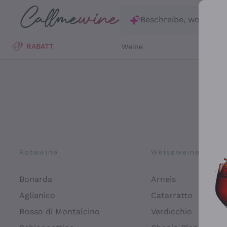
Zum Hauptinhalt springen
Beschreibe, wonach d
RABATT
Weine
Wei
Rotweine
Weissweine
Bonarda
Arneis
Aglianico
Catarratto
Rosso di Montalcino
Verdicchio