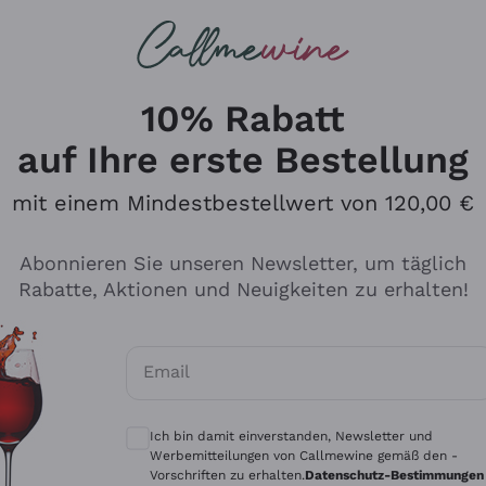
u suchst
ßweine
Rotweine
Champagn
10% Rabatt
auf Ihre erste Bestellung
mit einem Mindestbestellwert von 120,00 €
Den Katalog durchsuchen
Abonnieren Sie unseren Newsletter, um täglich
Rabatte, Aktionen und Neuigkeiten zu erhalten!
Hersteller
Produkti
Email
Tenuta San Leonardo
Für Vegan
Optionale Einwilligungen zum Erhalt von 
Gosset
Oxidative
Ich bin damit einverstanden, Newsletter und
Alessandra Divella
Unabhäng
Werbemitteilungen von Callmewine gemäß den -
Vorschriften zu erhalten.
Datenschutz-Bestimmungen