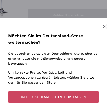
Sedilesu
Indigene 
Ceretto
Amphore
Melden Sie mich an
Guado al Tasso - Antinori
Biowein
Ornellaia
Ohne Sulf
minimalen
Bastianich
tere Informationen finden Sie in unserem
Datenschutz-Bestimmungen
Möchten Sie im Deutschland-Store
Maischung
Ca' dei Frati
weitermachen?
Traubens
Cappellano
Sie besuchen derzeit den Deutschland-Store, aber es
Biondi Santi
scheint, dass Sie möglicherweise einen anderen
Quintarelli Giuseppe
bevorzugen.
Mascarello Bartolo
Um korrekte Preise, Verfügbarkeit und
Rinaldi Giuseppe
Versandoptionen zu gewährleisten, wählen Sie bitte
den für Sie passenden Store.
Egly Ouriet
Jacquesson
IM DEUTSCHLAND-STORE FORTFAHREN
Agrapart