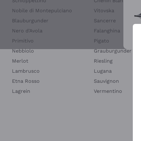
Schioppettino
Chenin Blanc
Nobile di Montepulciano
Vitovska
Blauburgunder
Sancerre
Nero d'Avola
Falanghina
Primitivo
Pigato
Wei
Nebbiolo
Grauburgunder
Merlot
Riesling
Lambrusco
Lugana
Etna Rosso
Sauvignon
Lagrein
Vermentino