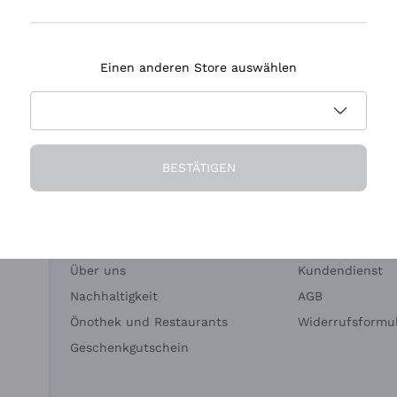
Tenuta Masseto
Einen anderen Store auswählen
eferung in 2-4 Tagen
Zahlung
in Deutschland
in 3 Raten
BESTÄTIGEN
Die Firma
Brauchen Sie Hi
Über uns
Kundendienst
Nachhaltigkeit
AGB
Önothek und Restaurants
Widerrufsformul
Geschenkgutschein