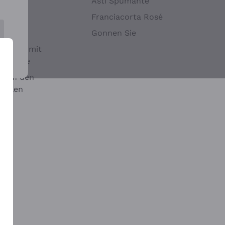
Hefen
Asti Spumante
nwein
Franciacorta Rosé
Gonnen Sie
it oder mit
 Sulfite
 auf den
chalen