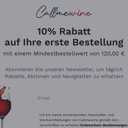
u suchst
ßweine
Rotweine
Champagn
10% Rabatt
auf Ihre erste Bestellung
mit einem Mindestbestellwert von 120,00 €
Den Katalog durchsuchen
Abonnieren Sie unseren Newsletter, um täglich
Rabatte, Aktionen und Neuigkeiten zu erhalten!
Hersteller
Produkti
Email
Tenuta San Leonardo
Für Vegan
Optionale Einwilligungen zum Erhalt von 
Gosset
Oxidative
Ich bin damit einverstanden, Newsletter und
Alessandra Divella
Unabhäng
Werbemitteilungen von Callmewine gemäß den -
Vorschriften zu erhalten.
Datenschutz-Bestimmungen