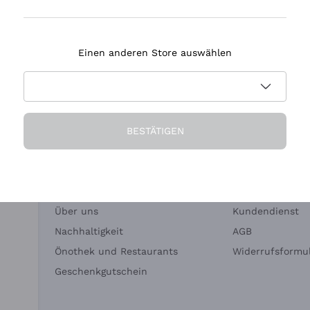
Tenuta Masseto
Einen anderen Store auswählen
eferung in 2-4 Tagen
Zahlung
in Deutschland
in 3 Raten
BESTÄTIGEN
Die Firma
Brauchen Sie Hi
Über uns
Kundendienst
Nachhaltigkeit
AGB
Önothek und Restaurants
Widerrufsformul
Geschenkgutschein