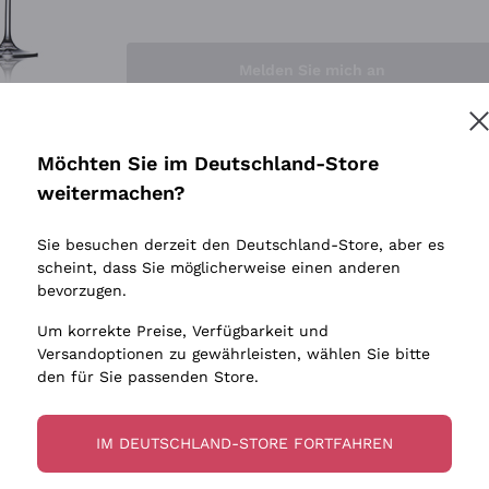
Sedilesu
Indigene 
Ceretto
Amphore
Melden Sie mich an
Guado al Tasso - Antinori
Biowein
Ornellaia
Ohne Sulf
minimalen
Bastianich
tere Informationen finden Sie in unserem
Datenschutz-Bestimmungen
Möchten Sie im Deutschland-Store
Maischung
Ca' dei Frati
weitermachen?
Traubens
Cappellano
Sie besuchen derzeit den Deutschland-Store, aber es
Biondi Santi
scheint, dass Sie möglicherweise einen anderen
Quintarelli Giuseppe
bevorzugen.
Mascarello Bartolo
Um korrekte Preise, Verfügbarkeit und
Rinaldi Giuseppe
Versandoptionen zu gewährleisten, wählen Sie bitte
den für Sie passenden Store.
Egly Ouriet
Jacquesson
IM DEUTSCHLAND-STORE FORTFAHREN
Agrapart