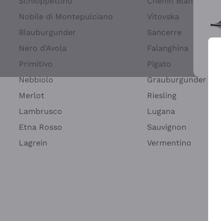
Schioppettino
Chenin Blanc
Nobile di Montepulciano
Vitovska
Blauburgunder
Sancerre
Nero d'Avola
Falanghina
Primitivo
Pigato
Wei
Nebbiolo
Grauburgunder
Merlot
Riesling
Lambrusco
Lugana
Etna Rosso
Sauvignon
Lagrein
Vermentino