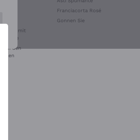
Hefen
Asti Spumante
nwein
Franciacorta Rosé
Gonnen Sie
it oder mit
 Sulfite
 auf den
chalen