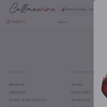
Zum Hauptinhalt springen
Beschreibe, wonach d
RABATT
Weine
Wei
Rotweine
Weissweine
Bonarda
Arneis
Aglianico
Catarratto
Rosso di Montalcino
Verdicchio