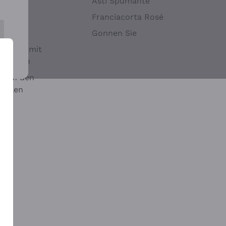
Hefen
Asti Spumante
nwein
Franciacorta Rosé
Gonnen Sie
it oder mit
 Sulfite
 auf den
chalen