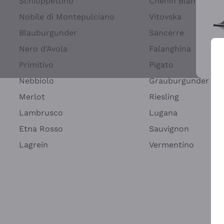
Schioppettino
Chenin Blanc
Nobile di Montepulciano
Vitovska
Blauburgunder
Sancerre
Nero d'Avola
Falanghina
Primitivo
Pigato
Wei
Nebbiolo
Grauburgunder
Merlot
Riesling
Lambrusco
Lugana
Etna Rosso
Sauvignon
Lagrein
Vermentino