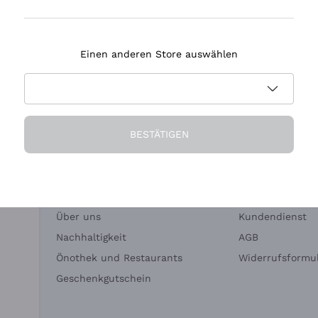
Tenuta Masseto
Einen anderen Store auswählen
eferung in 2-4 Tagen
Zahlung
in Deutschland
in 3 Raten
BESTÄTIGEN
Die Firma
Brauchen Sie Hi
Über uns
Kundendienst
Nachhaltigkeit
AGB
Önothek und Restaurants
Widerrufsformul
Geschenkgutschein