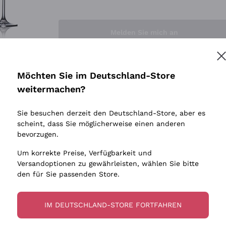
Sedilesu
Indigene 
Ceretto
Amphore
Melden Sie mich an
Guado al Tasso - Antinori
Biowein
Ornellaia
Ohne Sulf
minimalen
Bastianich
tere Informationen finden Sie in unserem
Datenschutz-Bestimmungen
Möchten Sie im Deutschland-Store
Maischung
Ca' dei Frati
weitermachen?
Traubens
Cappellano
Sie besuchen derzeit den Deutschland-Store, aber es
Biondi Santi
scheint, dass Sie möglicherweise einen anderen
Quintarelli Giuseppe
bevorzugen.
Mascarello Bartolo
Um korrekte Preise, Verfügbarkeit und
Rinaldi Giuseppe
Versandoptionen zu gewährleisten, wählen Sie bitte
den für Sie passenden Store.
Egly Ouriet
Jacquesson
IM DEUTSCHLAND-STORE FORTFAHREN
Agrapart