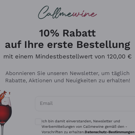
u suchst
ßweine
Rotweine
Champagn
10% Rabatt
auf Ihre erste Bestellung
mit einem Mindestbestellwert von 120,00 €
Den Katalog durchsuchen
Abonnieren Sie unseren Newsletter, um täglich
Rabatte, Aktionen und Neuigkeiten zu erhalten!
Hersteller
Produkti
Email
Tenuta San Leonardo
Für Vegan
Optionale Einwilligungen zum Erhalt von 
Gosset
Oxidative
Ich bin damit einverstanden, Newsletter und
Alessandra Divella
Unabhäng
Werbemitteilungen von Callmewine gemäß den -
Vorschriften zu erhalten.
Datenschutz-Bestimmungen