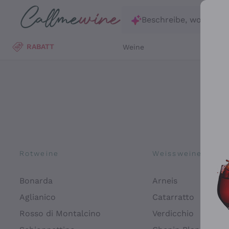
Zum Hauptinhalt springen
Beschreibe, wonach d
RABATT
Weine
Wei
Rotweine
Weissweine
Bonarda
Arneis
Aglianico
Catarratto
Rosso di Montalcino
Verdicchio