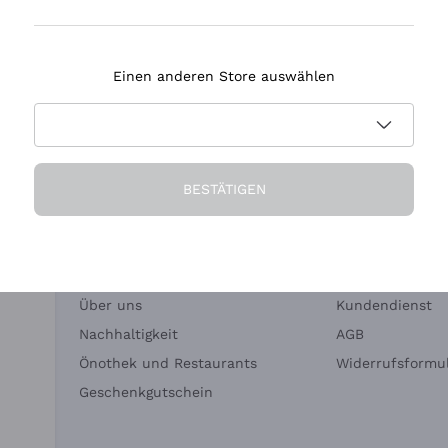
Tenuta Masseto
Einen anderen Store auswählen
eferung in 2-4 Tagen
Zahlung
in Deutschland
in 3 Raten
BESTÄTIGEN
Die Firma
Brauchen Sie Hi
Über uns
Kundendienst
Nachhaltigkeit
AGB
Önothek und Restaurants
Widerrufsformul
Geschenkgutschein