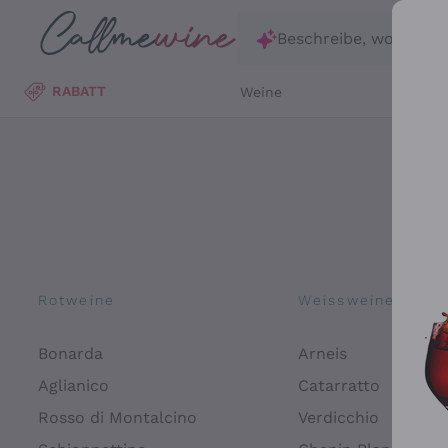
Zum Hauptinhalt springen
Beschreibe, wonach d
RABATT
Weine
Wei
Rotweine
Weissweine
Bonarda
Arneis
Aglianico
Catarratto
Rosso di Montalcino
Verdicchio