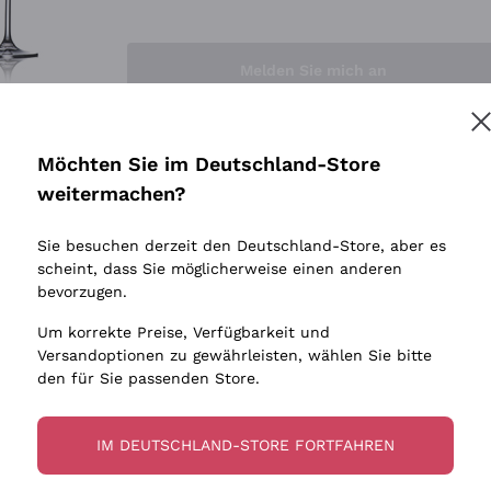
Sedilesu
Indigene 
Ceretto
Amphore
Melden Sie mich an
Guado al Tasso - Antinori
Biowein
Ornellaia
Ohne Sulf
minimalen
Bastianich
tere Informationen finden Sie in unserem
Datenschutz-Bestimmungen
Möchten Sie im Deutschland-Store
Maischung
Ca' dei Frati
weitermachen?
Traubens
Cappellano
Sie besuchen derzeit den Deutschland-Store, aber es
Biondi Santi
scheint, dass Sie möglicherweise einen anderen
Quintarelli Giuseppe
bevorzugen.
Mascarello Bartolo
Um korrekte Preise, Verfügbarkeit und
Rinaldi Giuseppe
Versandoptionen zu gewährleisten, wählen Sie bitte
den für Sie passenden Store.
Egly Ouriet
Jacquesson
IM DEUTSCHLAND-STORE FORTFAHREN
Agrapart