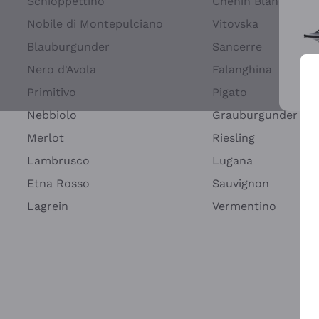
Schioppettino
Chenin Blanc
Nobile di Montepulciano
Vitovska
Blauburgunder
Sancerre
Nero d'Avola
Falanghina
Primitivo
Pigato
Wei
Nebbiolo
Grauburgunder
Merlot
Riesling
Lambrusco
Lugana
Etna Rosso
Sauvignon
Lagrein
Vermentino