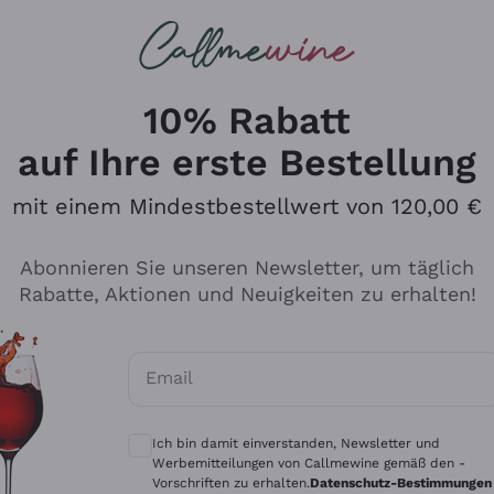
u suchst
ßweine
Rotweine
Champagn
10% Rabatt
auf Ihre erste Bestellung
mit einem Mindestbestellwert von 120,00 €
Den Katalog durchsuchen
Abonnieren Sie unseren Newsletter, um täglich
Rabatte, Aktionen und Neuigkeiten zu erhalten!
Hersteller
Produkti
Email
Tenuta San Leonardo
Für Vegan
Optionale Einwilligungen zum Erhalt von 
Gosset
Oxidative
Ich bin damit einverstanden, Newsletter und
Alessandra Divella
Unabhäng
Werbemitteilungen von Callmewine gemäß den -
Vorschriften zu erhalten.
Datenschutz-Bestimmungen