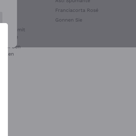
Hefen
Asti Spumante
nwein
Franciacorta Rosé
Gonnen Sie
it oder mit
 Sulfite
 auf den
chalen