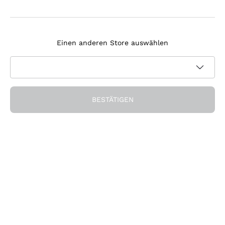
Agrapart
Melden Sie sich für den Newsletter an
Tenuta Masseto
Einen anderen Store auswählen
Ich bin damit einverstanden, Newsletter und
Werbemitteilungen von Callmewine gemäß den -Vorschriften
Datenschutz-Bestimmungen
zu erhalten.
Erhalten Sie den Rabatt!
BESTÄTIGEN
Die Firma
Über uns
Brauchen Sie Hilfe?
Nachhaltigkeit
Kundendienst
Önothek und Restaurants
Werden Sie Mitglied der Gemeinschaft
AGB
Geschenkgutschein
Widerrufsformular für Bestellung
Die App herunterladen