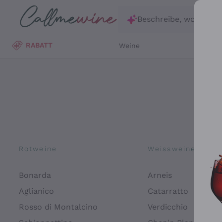
Zum Hauptinhalt springen
Beschreibe, wonach d
RABATT
Weine
Wei
Rotweine
Weissweine
Bonarda
Arneis
Aglianico
Catarratto
Rosso di Montalcino
Verdicchio