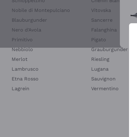
Schioppettino
Chenin Blanc
Nobile di Montepulciano
Vitovska
Blauburgunder
Sancerre
Nero d'Avola
Falanghina
Primitivo
Pigato
Wei
Nebbiolo
Grauburgunder
Merlot
Riesling
Lambrusco
Lugana
Etna Rosso
Sauvignon
Lagrein
Vermentino