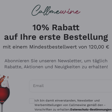
u suchst
ßweine
Rotweine
Champagn
10% Rabatt
auf Ihre erste Bestellung
mit einem Mindestbestellwert von 120,00 €
Den Katalog durchsuchen
Abonnieren Sie unseren Newsletter, um täglich
Rabatte, Aktionen und Neuigkeiten zu erhalten!
Hersteller
Produkti
Email
Tenuta San Leonardo
Für Vegan
Optionale Einwilligungen zum Erhalt von 
Gosset
Oxidative
Ich bin damit einverstanden, Newsletter und
Alessandra Divella
Unabhäng
Werbemitteilungen von Callmewine gemäß den -
Vorschriften zu erhalten.
Datenschutz-Bestimmungen