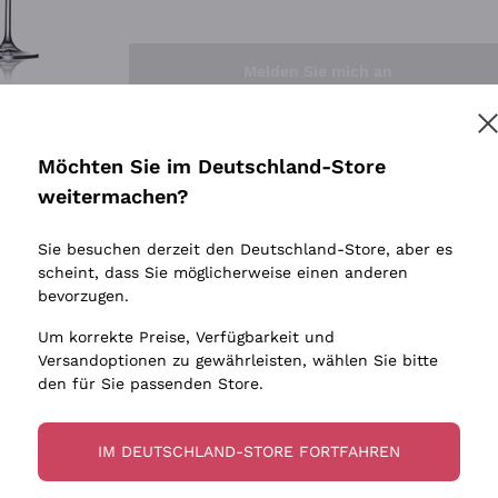
Sedilesu
Indigene 
Ceretto
Amphore
Melden Sie mich an
Guado al Tasso - Antinori
Biowein
Ornellaia
Ohne Sulf
minimalen
Bastianich
tere Informationen finden Sie in unserem
Datenschutz-Bestimmungen
Möchten Sie im Deutschland-Store
Maischung
Ca' dei Frati
weitermachen?
Traubens
Cappellano
Sie besuchen derzeit den Deutschland-Store, aber es
Biondi Santi
scheint, dass Sie möglicherweise einen anderen
Quintarelli Giuseppe
bevorzugen.
Mascarello Bartolo
Um korrekte Preise, Verfügbarkeit und
Rinaldi Giuseppe
Versandoptionen zu gewährleisten, wählen Sie bitte
den für Sie passenden Store.
Egly Ouriet
Jacquesson
IM DEUTSCHLAND-STORE FORTFAHREN
Agrapart