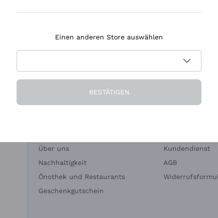
Tenuta Masseto
Einen anderen Store auswählen
eferung in 2-4 Tagen
Zahlung
in Deutschland
in 3 Raten
BESTÄTIGEN
Die Firma
Brauchen Sie Hi
Über uns
Kundendienst
Nachhaltigkeit
AGB
Önothek und Restaurants
Widerrufsformul
Geschenkgutschein