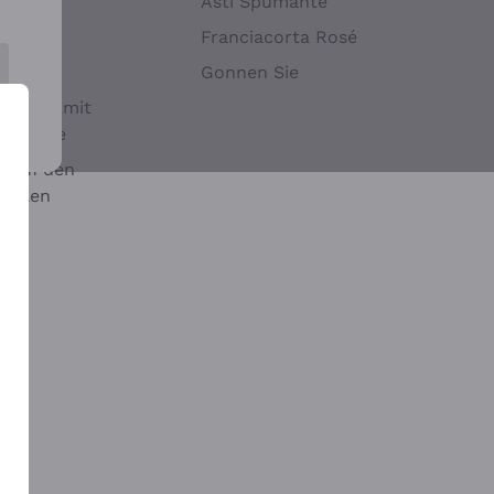
Hefen
Asti Spumante
nwein
Franciacorta Rosé
Gonnen Sie
it oder mit
 Sulfite
 auf den
chalen