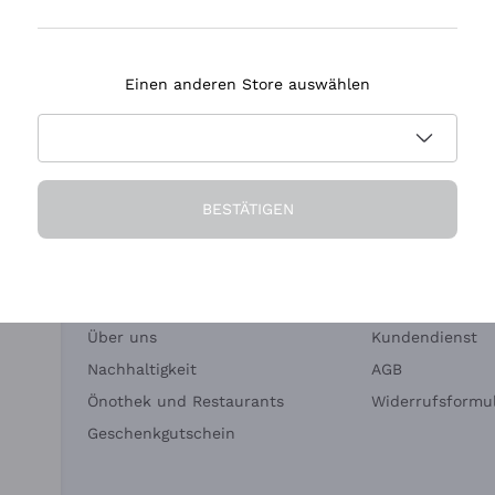
Tenuta Masseto
Einen anderen Store auswählen
eferung in 2-4 Tagen
Zahlung
in Deutschland
in 3 Raten
BESTÄTIGEN
Die Firma
Brauchen Sie Hi
Über uns
Kundendienst
Nachhaltigkeit
AGB
Önothek und Restaurants
Widerrufsformul
Geschenkgutschein