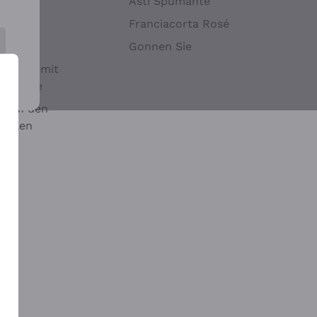
Hefen
Asti Spumante
nwein
Franciacorta Rosé
Gonnen Sie
it oder mit
 Sulfite
 auf den
chalen