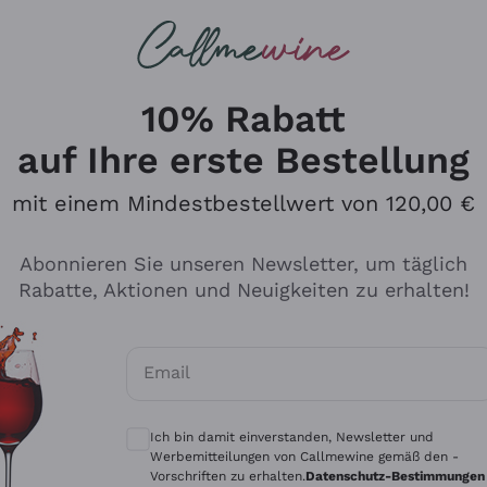
u suchst
ßweine
Rotweine
Champagn
10% Rabatt
auf Ihre erste Bestellung
mit einem Mindestbestellwert von 120,00 €
Den Katalog durchsuchen
Abonnieren Sie unseren Newsletter, um täglich
Rabatte, Aktionen und Neuigkeiten zu erhalten!
Hersteller
Produkti
Email
Tenuta San Leonardo
Für Vegan
Optionale Einwilligungen zum Erhalt von 
Gosset
Oxidative
Ich bin damit einverstanden, Newsletter und
Alessandra Divella
Unabhäng
Werbemitteilungen von Callmewine gemäß den -
Vorschriften zu erhalten.
Datenschutz-Bestimmungen