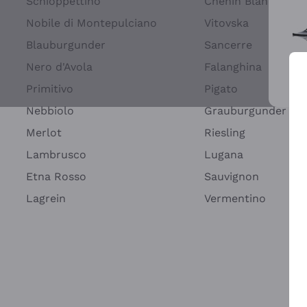
Schioppettino
Chenin Blanc
Nobile di Montepulciano
Vitovska
Blauburgunder
Sancerre
Nero d'Avola
Falanghina
Primitivo
Pigato
Wei
Nebbiolo
Grauburgunder
Merlot
Riesling
Lambrusco
Lugana
Etna Rosso
Sauvignon
Lagrein
Vermentino