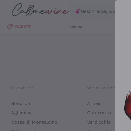
Zum Hauptinhalt springen
Beschreibe, wonach d
RABATT
Weine
Wei
Rotweine
Weissweine
Bonarda
Arneis
Aglianico
Catarratto
Rosso di Montalcino
Verdicchio