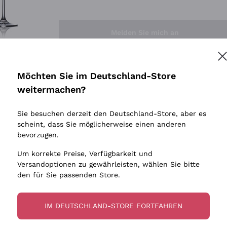
Sedilesu
Indigene 
Ceretto
Amphore
Melden Sie mich an
Guado al Tasso - Antinori
Biowein
Ornellaia
Ohne Sulf
minimalen
Bastianich
tere Informationen finden Sie in unserem
Datenschutz-Bestimmungen
Möchten Sie im Deutschland-Store
Maischung
Ca' dei Frati
weitermachen?
Traubens
Cappellano
Sie besuchen derzeit den Deutschland-Store, aber es
Biondi Santi
scheint, dass Sie möglicherweise einen anderen
Quintarelli Giuseppe
bevorzugen.
Mascarello Bartolo
Um korrekte Preise, Verfügbarkeit und
Rinaldi Giuseppe
Versandoptionen zu gewährleisten, wählen Sie bitte
den für Sie passenden Store.
Egly Ouriet
Jacquesson
IM DEUTSCHLAND-STORE FORTFAHREN
Agrapart