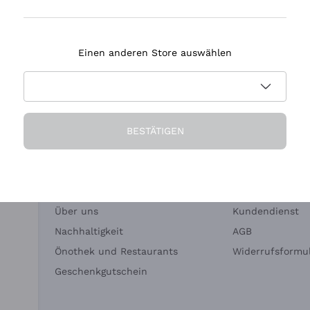
Tenuta Masseto
Einen anderen Store auswählen
eferung in 2-4 Tagen
Zahlung
in Deutschland
in 3 Raten
BESTÄTIGEN
Die Firma
Brauchen Sie Hi
Über uns
Kundendienst
Nachhaltigkeit
AGB
Önothek und Restaurants
Widerrufsformul
Geschenkgutschein