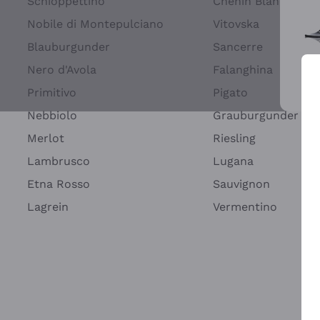
Schioppettino
Chenin Blanc
Nobile di Montepulciano
Vitovska
Blauburgunder
Sancerre
Nero d'Avola
Falanghina
Primitivo
Pigato
Wei
Nebbiolo
Grauburgunder
Merlot
Riesling
Lambrusco
Lugana
Etna Rosso
Sauvignon
Lagrein
Vermentino