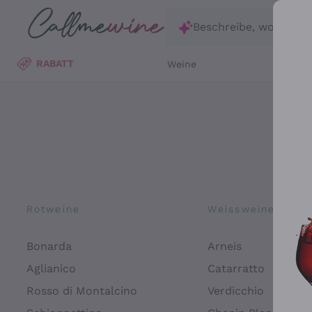
Zum Hauptinhalt springen
Beschreibe, wonach d
RABATT
Weine
Wei
Rotweine
Weissweine
Bonarda
Arneis
Aglianico
Catarratto
Rosso di Montalcino
Verdicchio