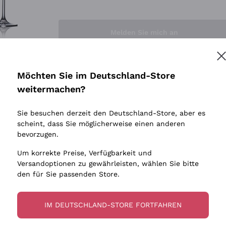
Sedilesu
Indigene 
Ceretto
Amphore
Melden Sie mich an
Guado al Tasso - Antinori
Biowein
Ornellaia
Ohne Sulf
minimalen
Bastianich
tere Informationen finden Sie in unserem
Datenschutz-Bestimmungen
Möchten Sie im Deutschland-Store
Maischung
Ca' dei Frati
weitermachen?
Traubens
Cappellano
Sie besuchen derzeit den Deutschland-Store, aber es
Biondi Santi
scheint, dass Sie möglicherweise einen anderen
Quintarelli Giuseppe
bevorzugen.
Mascarello Bartolo
Um korrekte Preise, Verfügbarkeit und
Rinaldi Giuseppe
Versandoptionen zu gewährleisten, wählen Sie bitte
den für Sie passenden Store.
Egly Ouriet
Jacquesson
IM DEUTSCHLAND-STORE FORTFAHREN
Agrapart