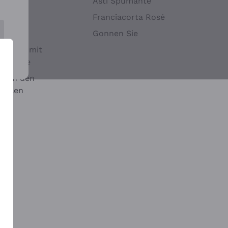
Hefen
Asti Spumante
nwein
Franciacorta Rosé
Gonnen Sie
it oder mit
 Sulfite
 auf den
chalen