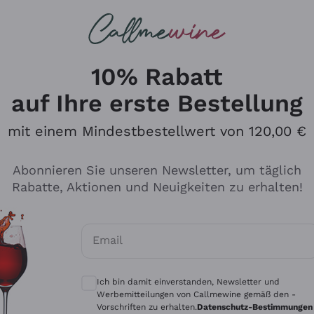
u suchst
ßweine
Rotweine
Champagn
10% Rabatt
auf Ihre erste Bestellung
mit einem Mindestbestellwert von 120,00 €
Den Katalog durchsuchen
Abonnieren Sie unseren Newsletter, um täglich
Rabatte, Aktionen und Neuigkeiten zu erhalten!
Hersteller
Produkti
Email
Tenuta San Leonardo
Für Vegan
Optionale Einwilligungen zum Erhalt von 
Gosset
Oxidative
Ich bin damit einverstanden, Newsletter und
Alessandra Divella
Unabhäng
Werbemitteilungen von Callmewine gemäß den -
Vorschriften zu erhalten.
Datenschutz-Bestimmungen