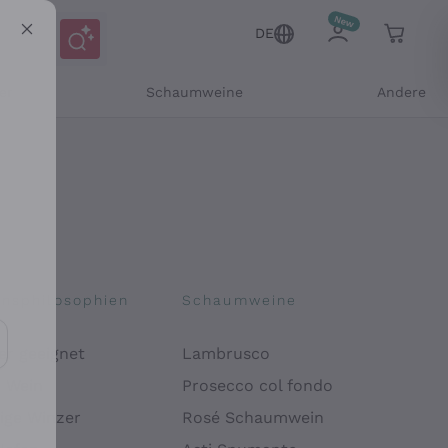
DE
er
Schaumweine
Andere
onsphilosophien
Schaumweine
er geeignet
Lambrusco
Mitteilungen und personalisierten Angeboten
r Wein
Prosecco col fondo
ige Winzer
Rosé Schaumwein