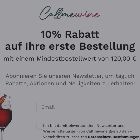
u suchst
ßweine
Rotweine
Champagn
10% Rabatt
auf Ihre erste Bestellung
mit einem Mindestbestellwert von 120,00 €
Den Katalog durchsuchen
Abonnieren Sie unseren Newsletter, um täglich
Rabatte, Aktionen und Neuigkeiten zu erhalten!
Hersteller
Produkti
Email
Tenuta San Leonardo
Für Vegan
Optionale Einwilligungen zum Erhalt von 
Gosset
Oxidative
Ich bin damit einverstanden, Newsletter und
Alessandra Divella
Unabhäng
Werbemitteilungen von Callmewine gemäß den -
Vorschriften zu erhalten.
Datenschutz-Bestimmungen