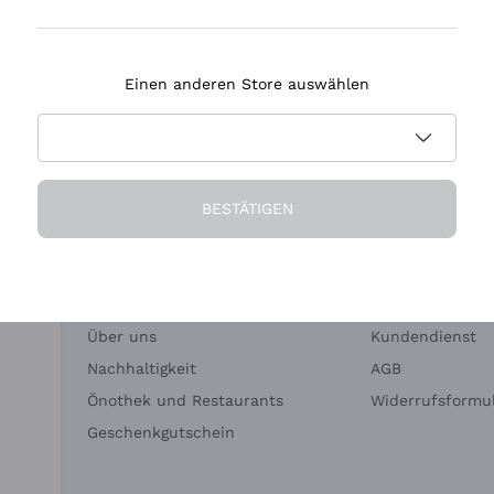
Tenuta Masseto
Einen anderen Store auswählen
eferung in 2-4 Tagen
Zahlung
in Deutschland
in 3 Raten
BESTÄTIGEN
Die Firma
Brauchen Sie Hi
Über uns
Kundendienst
Nachhaltigkeit
AGB
Önothek und Restaurants
Widerrufsformul
Geschenkgutschein