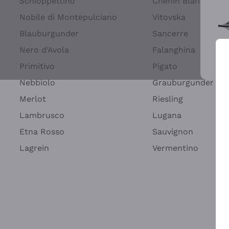
Schioppettino
Chenin Blanc
Nobile di Montepulciano
Vitovska
Blauburgunder
Sancerre
Nero d'Avola
Falanghina
Primitivo
Pigato
Wei
Nebbiolo
Grauburgunder
Merlot
Riesling
Lambrusco
Lugana
Etna Rosso
Sauvignon
Lagrein
Vermentino