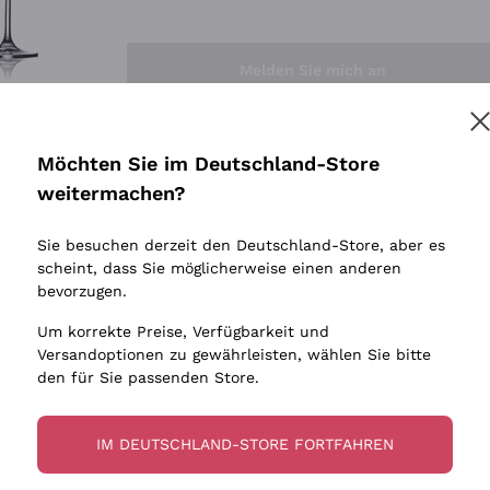
Sedilesu
Indigene 
Ceretto
Amphore
Melden Sie mich an
Guado al Tasso - Antinori
Biowein
Ornellaia
Ohne Sulf
minimalen
Bastianich
tere Informationen finden Sie in unserem
Datenschutz-Bestimmungen
Möchten Sie im Deutschland-Store
Maischung
Ca' dei Frati
weitermachen?
Traubens
Cappellano
Sie besuchen derzeit den Deutschland-Store, aber es
Biondi Santi
scheint, dass Sie möglicherweise einen anderen
Quintarelli Giuseppe
bevorzugen.
Mascarello Bartolo
Um korrekte Preise, Verfügbarkeit und
Rinaldi Giuseppe
Versandoptionen zu gewährleisten, wählen Sie bitte
den für Sie passenden Store.
Egly Ouriet
Jacquesson
IM DEUTSCHLAND-STORE FORTFAHREN
Agrapart