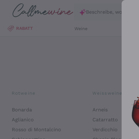
Zum Hauptinhalt springen
Beschreibe, wonach d
RABATT
Weine
Wei
Rotweine
Weissweine
Bonarda
Arneis
Aglianico
Catarratto
Rosso di Montalcino
Verdicchio