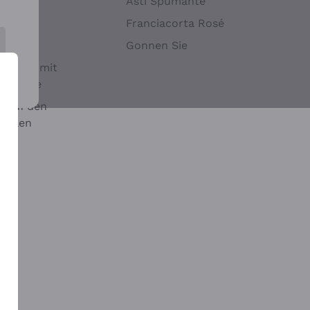
Hefen
Asti Spumante
nwein
Franciacorta Rosé
Gonnen Sie
it oder mit
 Sulfite
 auf den
chalen