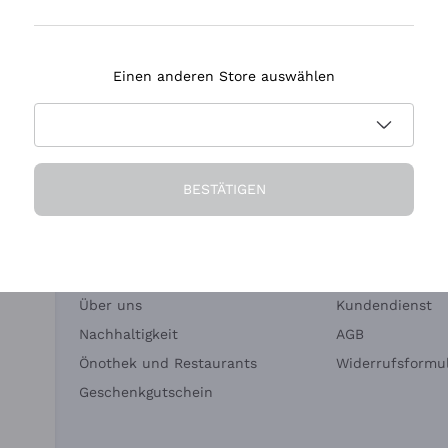
Tenuta Masseto
Einen anderen Store auswählen
eferung in 2-4 Tagen
Zahlung
in Deutschland
in 3 Raten
BESTÄTIGEN
Die Firma
Brauchen Sie Hi
Über uns
Kundendienst
Nachhaltigkeit
AGB
Önothek und Restaurants
Widerrufsformul
Geschenkgutschein