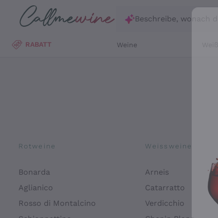
Zum Hauptinhalt springen
Beschreibe, wonach d
RABATT
Weine
Wei
Rotweine
Weissweine
Bonarda
Arneis
Aglianico
Catarratto
Rosso di Montalcino
Verdicchio