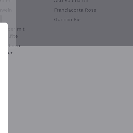
Hefen
Asti Spumante
nwein
Franciacorta Rosé
Gonnen Sie
it oder mit
 Sulfite
 auf den
chalen