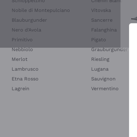
Schioppettino
Chenin Blanc
Nobile di Montepulciano
Vitovska
Blauburgunder
Sancerre
Nero d'Avola
Falanghina
Primitivo
Pigato
Wei
Nebbiolo
Grauburgunder
Merlot
Riesling
Lambrusco
Lugana
Etna Rosso
Sauvignon
Lagrein
Vermentino