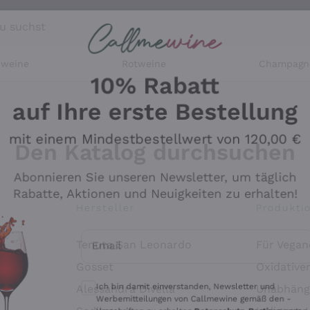
u suchst
ßweine
Rotweine
Champagn
10% Rabatt
auf Ihre erste Bestellung
mit einem Mindestbestellwert von 120,00 €
Den Katalog durchsuchen
Abonnieren Sie unseren Newsletter, um täglich
Rabatte, Aktionen und Neuigkeiten zu erhalten!
Hersteller
Produkti
Email
Tenuta San Leonardo
Für Vegan
Optionale Einwilligungen zum Erhalt von 
Gosset
Oxidative
Ich bin damit einverstanden, Newsletter und
Alessandra Divella
Unabhäng
Werbemitteilungen von Callmewine gemäß den -
Vorschriften zu erhalten.
Datenschutz-Bestimmungen