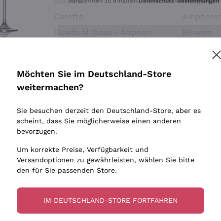
Sedilesu
Indigene 
Ceretto
Amphore
Melden Sie mich an
Guado al Tasso - Antinori
Biowein
Ornellaia
Ohne Sulf
minimalen
Bastianich
tere Informationen finden Sie in unserem
Datenschutz-Bestimmungen
Möchten Sie im Deutschland-Store
Maischung
Ca' dei Frati
weitermachen?
Traubens
Cappellano
Sie besuchen derzeit den Deutschland-Store, aber es
Biondi Santi
scheint, dass Sie möglicherweise einen anderen
Quintarelli Giuseppe
bevorzugen.
Mascarello Bartolo
Um korrekte Preise, Verfügbarkeit und
Rinaldi Giuseppe
Versandoptionen zu gewährleisten, wählen Sie bitte
den für Sie passenden Store.
Egly Ouriet
Jacquesson
IM DEUTSCHLAND-STORE FORTFAHREN
Agrapart