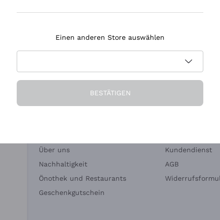
Tenuta Masseto
Einen anderen Store auswählen
eferung in 2-4 Tagen
Zahlung
in Deutschland
in 3 Raten
BESTÄTIGEN
Die Firma
Brauchen Sie Hi
Über uns
Kundendienst
Nachhaltigkeit
AGB
Önothek und Restaurants
Widerrufsformul
Geschenkgutschein