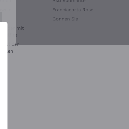
Hefen
Asti Spumante
nwein
Franciacorta Rosé
Gonnen Sie
it oder mit
 Sulfite
 auf den
chalen