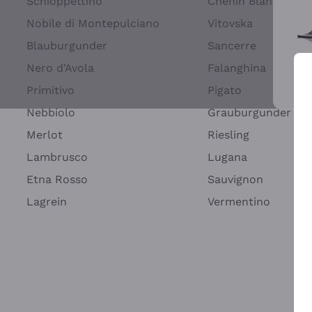
Schioppettino
Chenin Blanc
Nobile di Montepulciano
Vitovska
Blauburgunder
Sancerre
Nero d'Avola
Falanghina
Primitivo
Pigato
Wei
Nebbiolo
Grauburgunder
Merlot
Riesling
Lambrusco
Lugana
Etna Rosso
Sauvignon
Lagrein
Vermentino