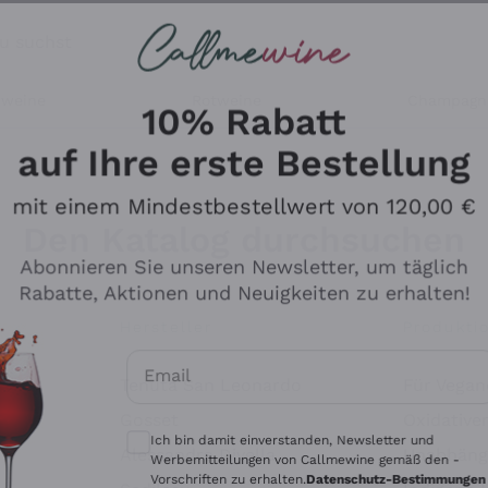
u suchst
ßweine
Rotweine
Champagn
10% Rabatt
auf Ihre erste Bestellung
mit einem Mindestbestellwert von 120,00 €
Den Katalog durchsuchen
Abonnieren Sie unseren Newsletter, um täglich
Rabatte, Aktionen und Neuigkeiten zu erhalten!
Hersteller
Produkti
Email
Tenuta San Leonardo
Für Vegan
Optionale Einwilligungen zum Erhalt von 
Gosset
Oxidative
Ich bin damit einverstanden, Newsletter und
Alessandra Divella
Unabhäng
Werbemitteilungen von Callmewine gemäß den -
Vorschriften zu erhalten.
Datenschutz-Bestimmungen