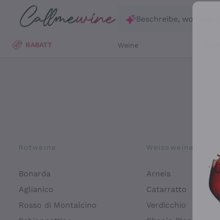
Zum Hauptinhalt springen
Beschreibe, wonach d
RABATT
Weine
Wei
Rotweine
Weissweine
Bonarda
Arneis
Aglianico
Catarratto
Rosso di Montalcino
Verdicchio