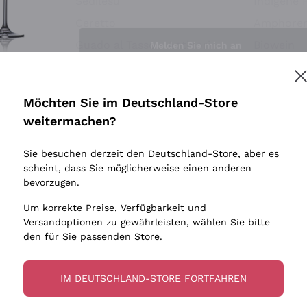
Sedilesu
Indigene 
Ceretto
Amphore
Melden Sie mich an
Guado al Tasso - Antinori
Biowein
Ornellaia
Ohne Sulf
minimalen
Bastianich
tere Informationen finden Sie in unserem
Datenschutz-Bestimmungen
Möchten Sie im Deutschland-Store
Maischung
Ca' dei Frati
weitermachen?
Traubens
Cappellano
Sie besuchen derzeit den Deutschland-Store, aber es
Biondi Santi
scheint, dass Sie möglicherweise einen anderen
Quintarelli Giuseppe
bevorzugen.
Mascarello Bartolo
Um korrekte Preise, Verfügbarkeit und
Rinaldi Giuseppe
Versandoptionen zu gewährleisten, wählen Sie bitte
den für Sie passenden Store.
Egly Ouriet
Jacquesson
IM DEUTSCHLAND-STORE FORTFAHREN
Agrapart