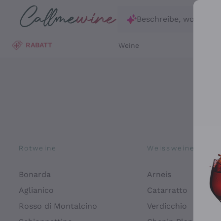
Zum Hauptinhalt springen
Beschreibe, wonach d
RABATT
Weine
Wei
Rotweine
Weissweine
Bonarda
Arneis
Aglianico
Catarratto
Rosso di Montalcino
Verdicchio