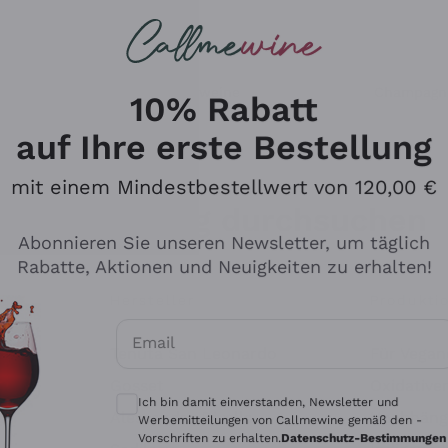
u suchst
ßweine
Rotweine
Champagn
10% Rabatt
auf Ihre erste Bestellung
mit einem Mindestbestellwert von 120,00 €
Den Katalog durchsuchen
Abonnieren Sie unseren Newsletter, um täglich
Rabatte, Aktionen und Neuigkeiten zu erhalten!
Hersteller
Produkti
Email
Tenuta San Leonardo
Für Vegan
Optionale Einwilligungen zum Erhalt von 
Gosset
Oxidative
Ich bin damit einverstanden, Newsletter und
Alessandra Divella
Unabhäng
Werbemitteilungen von Callmewine gemäß den -
Vorschriften zu erhalten.
Datenschutz-Bestimmungen