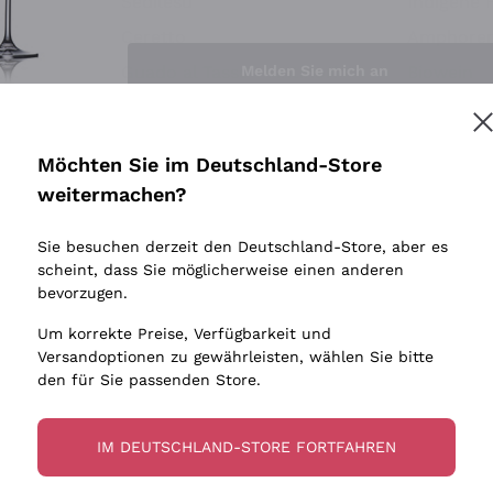
Sedilesu
Indigene 
Ceretto
Amphore
Melden Sie mich an
Guado al Tasso - Antinori
Biowein
Ornellaia
Ohne Sulf
minimalen
Bastianich
tere Informationen finden Sie in unserem
Datenschutz-Bestimmungen
Möchten Sie im Deutschland-Store
Maischung
Ca' dei Frati
weitermachen?
Traubens
Cappellano
Sie besuchen derzeit den Deutschland-Store, aber es
Biondi Santi
scheint, dass Sie möglicherweise einen anderen
Quintarelli Giuseppe
bevorzugen.
Mascarello Bartolo
Um korrekte Preise, Verfügbarkeit und
Rinaldi Giuseppe
Versandoptionen zu gewährleisten, wählen Sie bitte
den für Sie passenden Store.
Egly Ouriet
Jacquesson
IM DEUTSCHLAND-STORE FORTFAHREN
Agrapart