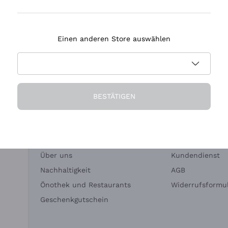
Tenuta Masseto
Einen anderen Store auswählen
eferung in 2-4 Tagen
Zahlung
in Deutschland
in 3 Raten
BESTÄTIGEN
Die Firma
Brauchen Sie Hi
Über uns
Kundendienst
Nachhaltigkeit
AGB
Önothek und Restaurants
Widerrufsformul
Geschenkgutschein