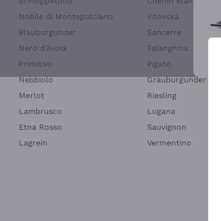
Schioppettino
Chenin Blanc
Nobile di Montepulciano
Vitovska
Blauburgunder
Sancerre
Nero d'Avola
Falanghina
Primitivo
Pigato
Wei
Nebbiolo
Grauburgunder
Merlot
Riesling
Lambrusco
Lugana
Etna Rosso
Sauvignon
Lagrein
Vermentino