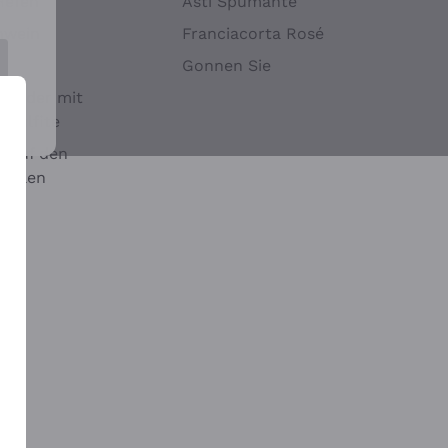
Hefen
Asti Spumante
nwein
Franciacorta Rosé
Gonnen Sie
it oder mit
 Sulfite
 auf den
chalen