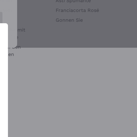
Hefen
Asti Spumante
nwein
Franciacorta Rosé
Gonnen Sie
it oder mit
 Sulfite
 auf den
chalen