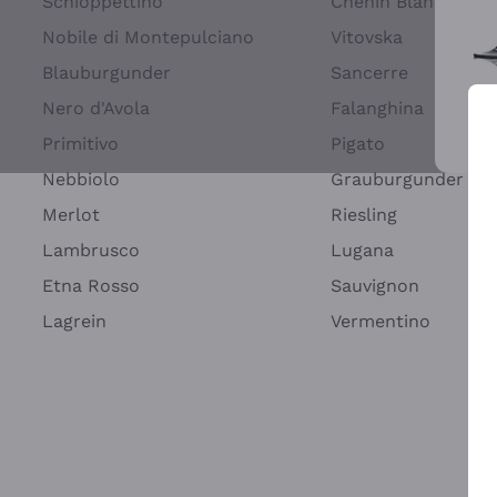
Schioppettino
Chenin Blanc
Nobile di Montepulciano
Vitovska
Blauburgunder
Sancerre
Nero d'Avola
Falanghina
Primitivo
Pigato
Wei
Nebbiolo
Grauburgunder
Merlot
Riesling
Lambrusco
Lugana
Etna Rosso
Sauvignon
Lagrein
Vermentino