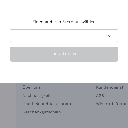
Tenuta Masseto
Einen anderen Store auswählen
eferung in 2-4 Tagen
Zahlung
in Deutschland
in 3 Raten
BESTÄTIGEN
Die Firma
Brauchen Sie Hi
Über uns
Kundendienst
Nachhaltigkeit
AGB
Önothek und Restaurants
Widerrufsformul
Geschenkgutschein