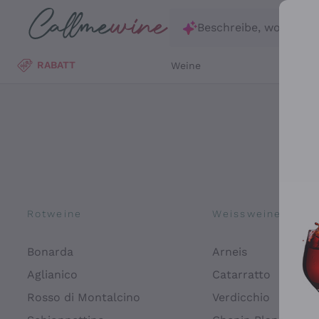
Zum Hauptinhalt springen
Beschreibe, wonach d
RABATT
Weine
Wei
Rotweine
Weissweine
Bonarda
Arneis
Aglianico
Catarratto
Rosso di Montalcino
Verdicchio