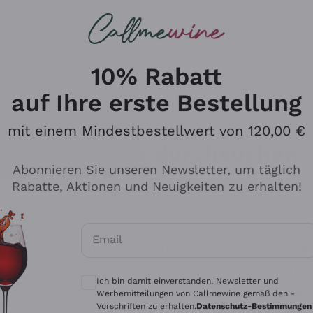
u suchst
ßweine
Rotweine
Champagn
10% Rabatt
auf Ihre erste Bestellung
mit einem Mindestbestellwert von 120,00 €
Den Katalog durchsuchen
Abonnieren Sie unseren Newsletter, um täglich
Rabatte, Aktionen und Neuigkeiten zu erhalten!
Hersteller
Produkti
Email
Tenuta San Leonardo
Für Vegan
Optionale Einwilligungen zum Erhalt von 
Gosset
Oxidative
Ich bin damit einverstanden, Newsletter und
Alessandra Divella
Unabhäng
Werbemitteilungen von Callmewine gemäß den -
Vorschriften zu erhalten.
Datenschutz-Bestimmungen