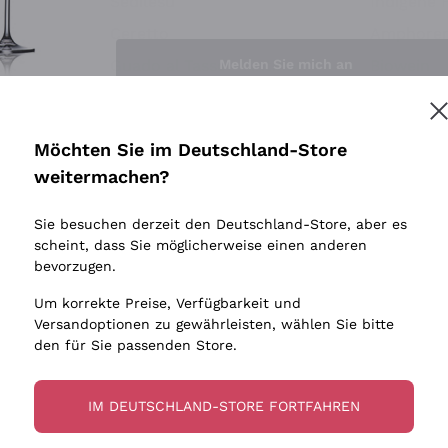
Sedilesu
Indigene 
Ceretto
Amphore
Melden Sie mich an
Guado al Tasso - Antinori
Biowein
Ornellaia
Ohne Sulf
minimalen
Bastianich
tere Informationen finden Sie in unserem
Datenschutz-Bestimmungen
Möchten Sie im Deutschland-Store
Maischung
Ca' dei Frati
weitermachen?
Traubens
Cappellano
Sie besuchen derzeit den Deutschland-Store, aber es
Biondi Santi
scheint, dass Sie möglicherweise einen anderen
Quintarelli Giuseppe
bevorzugen.
Mascarello Bartolo
Um korrekte Preise, Verfügbarkeit und
Rinaldi Giuseppe
Versandoptionen zu gewährleisten, wählen Sie bitte
den für Sie passenden Store.
Egly Ouriet
Jacquesson
IM DEUTSCHLAND-STORE FORTFAHREN
Agrapart