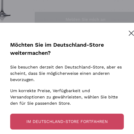
Sedilesu
Indigene 
Ceretto
Amphore
Melden Sie mich an
Guado al Tasso - Antinori
Biowein
Ornellaia
Ohne Sulf
minimalen
Bastianich
tere Informationen finden Sie in unserem
Datenschutz-Bestimmungen
Möchten Sie im Deutschland-Store
Maischung
Ca' dei Frati
weitermachen?
Traubens
Cappellano
Sie besuchen derzeit den Deutschland-Store, aber es
Biondi Santi
scheint, dass Sie möglicherweise einen anderen
Quintarelli Giuseppe
bevorzugen.
Mascarello Bartolo
Um korrekte Preise, Verfügbarkeit und
Rinaldi Giuseppe
Versandoptionen zu gewährleisten, wählen Sie bitte
den für Sie passenden Store.
Egly Ouriet
Jacquesson
IM DEUTSCHLAND-STORE FORTFAHREN
Agrapart