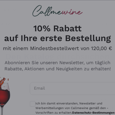
u suchst
ßweine
Rotweine
Champagn
10% Rabatt
auf Ihre erste Bestellung
mit einem Mindestbestellwert von 120,00 €
Den Katalog durchsuchen
Abonnieren Sie unseren Newsletter, um täglich
Rabatte, Aktionen und Neuigkeiten zu erhalten!
Hersteller
Produkti
Email
Tenuta San Leonardo
Für Vegan
Optionale Einwilligungen zum Erhalt von 
Gosset
Oxidative
Ich bin damit einverstanden, Newsletter und
Alessandra Divella
Unabhäng
Werbemitteilungen von Callmewine gemäß den -
Vorschriften zu erhalten.
Datenschutz-Bestimmungen