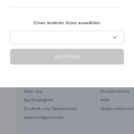
Tenuta Masseto
Einen anderen Store auswählen
eferung in 2-4 Tagen
Zahlung
in Deutschland
in 3 Raten
BESTÄTIGEN
Die Firma
Brauchen Sie Hi
Über uns
Kundendienst
Nachhaltigkeit
AGB
Önothek und Restaurants
Widerrufsformul
Geschenkgutschein