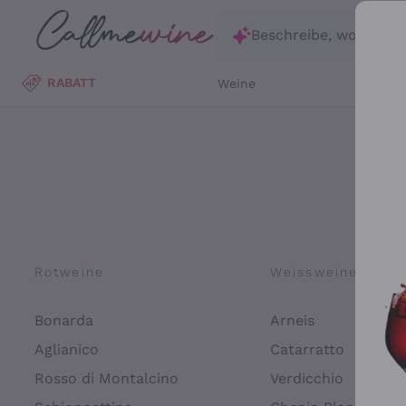
Zum Hauptinhalt springen
Beschreibe, wonach d
RABATT
Weine
Wei
Rotweine
Weissweine
Bonarda
Arneis
Aglianico
Catarratto
Rosso di Montalcino
Verdicchio