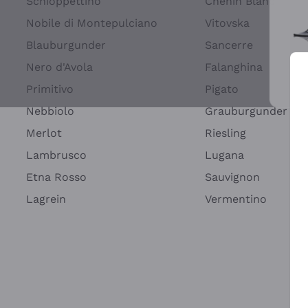
Schioppettino
Chenin Blanc
Nobile di Montepulciano
Vitovska
Blauburgunder
Sancerre
Nero d'Avola
Falanghina
Primitivo
Pigato
Wei
Nebbiolo
Grauburgunder
Merlot
Riesling
Lambrusco
Lugana
Etna Rosso
Sauvignon
Lagrein
Vermentino