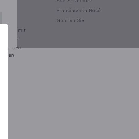
Hefen
Asti Spumante
nwein
Franciacorta Rosé
Gonnen Sie
it oder mit
 Sulfite
 auf den
chalen