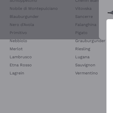
Schioppettino
Chenin Blanc
Nobile di Montepulciano
Vitovska
Blauburgunder
Sancerre
Nero d'Avola
Falanghina
Primitivo
Pigato
Wei
Nebbiolo
Grauburgunder
Merlot
Riesling
Lambrusco
Lugana
Etna Rosso
Sauvignon
Lagrein
Vermentino