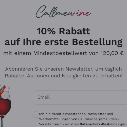
u suchst
ßweine
Rotweine
Champagn
10% Rabatt
auf Ihre erste Bestellung
mit einem Mindestbestellwert von 120,00 €
Den Katalog durchsuchen
Abonnieren Sie unseren Newsletter, um täglich
Rabatte, Aktionen und Neuigkeiten zu erhalten!
Hersteller
Produkti
Email
Tenuta San Leonardo
Für Vegan
Optionale Einwilligungen zum Erhalt von 
Gosset
Oxidative
Ich bin damit einverstanden, Newsletter und
Alessandra Divella
Unabhäng
Werbemitteilungen von Callmewine gemäß den -
Vorschriften zu erhalten.
Datenschutz-Bestimmungen