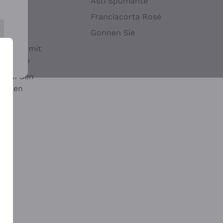
Hefen
Asti Spumante
nwein
Franciacorta Rosé
Gonnen Sie
it oder mit
 Sulfite
 auf den
chalen