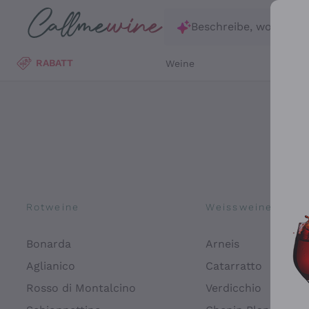
Zum Hauptinhalt springen
Beschreibe, wonach d
RABATT
Weine
Wei
Rotweine
Weissweine
Bonarda
Arneis
Aglianico
Catarratto
Rosso di Montalcino
Verdicchio