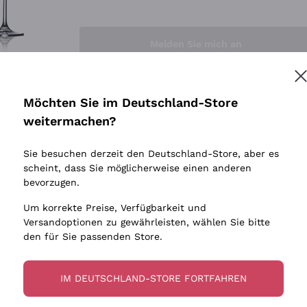
Sedilesu
Indigene 
Ceretto
Amphore
Melden Sie mich an
Guado al Tasso - Antinori
Biowein
Ornellaia
Ohne Sulf
minimalen
Bastianich
tere Informationen finden Sie in unserem
Datenschutz-Bestimmungen
Möchten Sie im Deutschland-Store
Maischung
Ca' dei Frati
weitermachen?
Traubens
Cappellano
Sie besuchen derzeit den Deutschland-Store, aber es
Biondi Santi
scheint, dass Sie möglicherweise einen anderen
Quintarelli Giuseppe
bevorzugen.
Mascarello Bartolo
Um korrekte Preise, Verfügbarkeit und
Rinaldi Giuseppe
Versandoptionen zu gewährleisten, wählen Sie bitte
den für Sie passenden Store.
Egly Ouriet
Jacquesson
IM DEUTSCHLAND-STORE FORTFAHREN
Agrapart