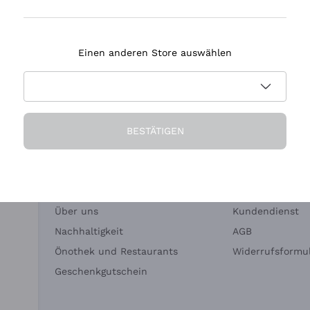
Tenuta Masseto
Einen anderen Store auswählen
eferung in 2-4 Tagen
Zahlung
in Deutschland
in 3 Raten
BESTÄTIGEN
Die Firma
Brauchen Sie Hi
Über uns
Kundendienst
Nachhaltigkeit
AGB
Önothek und Restaurants
Widerrufsformul
Geschenkgutschein