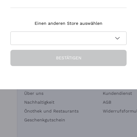
Tenuta Masseto
Einen anderen Store auswählen
eferung in 2-4 Tagen
Zahlung
in Deutschland
in 3 Raten
BESTÄTIGEN
Die Firma
Brauchen Sie Hi
Über uns
Kundendienst
Nachhaltigkeit
AGB
Önothek und Restaurants
Widerrufsformul
Geschenkgutschein