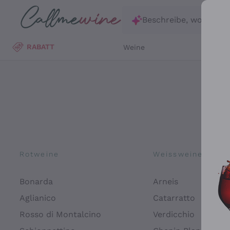
Zum Hauptinhalt springen
Beschreibe, wonach d
RABATT
Weine
Wei
Rotweine
Weissweine
Bonarda
Arneis
Aglianico
Catarratto
Rosso di Montalcino
Verdicchio