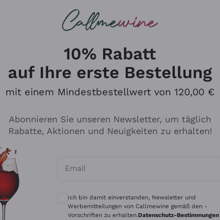
u suchst
ßweine
Rotweine
Champagn
10% Rabatt
auf Ihre erste Bestellung
mit einem Mindestbestellwert von 120,00 €
Den Katalog durchsuchen
Abonnieren Sie unseren Newsletter, um täglich
Rabatte, Aktionen und Neuigkeiten zu erhalten!
Hersteller
Produkti
Email
Tenuta San Leonardo
Für Vegan
Optionale Einwilligungen zum Erhalt von 
Gosset
Oxidative
Ich bin damit einverstanden, Newsletter und
Alessandra Divella
Unabhäng
Werbemitteilungen von Callmewine gemäß den -
Vorschriften zu erhalten.
Datenschutz-Bestimmungen