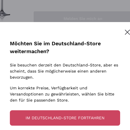
Sedilesu
Indigene 
Ceretto
Amphore
Melden Sie mich an
Guado al Tasso - Antinori
Biowein
Ornellaia
Ohne Sulf
minimalen
Bastianich
tere Informationen finden Sie in unserem
Datenschutz-Bestimmungen
Möchten Sie im Deutschland-Store
Maischung
Ca' dei Frati
weitermachen?
Traubens
Cappellano
Sie besuchen derzeit den Deutschland-Store, aber es
Biondi Santi
scheint, dass Sie möglicherweise einen anderen
Quintarelli Giuseppe
bevorzugen.
Mascarello Bartolo
Um korrekte Preise, Verfügbarkeit und
Rinaldi Giuseppe
Versandoptionen zu gewährleisten, wählen Sie bitte
den für Sie passenden Store.
Egly Ouriet
Jacquesson
IM DEUTSCHLAND-STORE FORTFAHREN
Agrapart