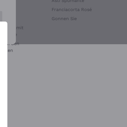
Hefen
Asti Spumante
nwein
Franciacorta Rosé
Gonnen Sie
it oder mit
 Sulfite
 auf den
chalen