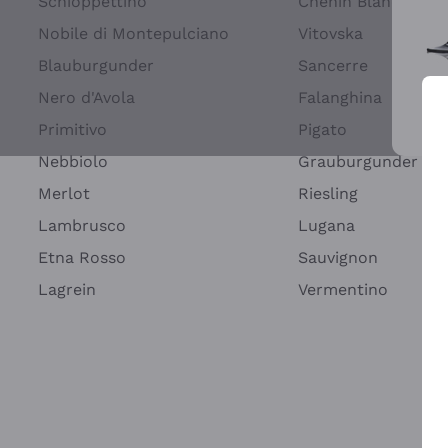
Schioppettino
Chenin Blanc
Nobile di Montepulciano
Vitovska
Blauburgunder
Sancerre
Nero d'Avola
Falanghina
Primitivo
Pigato
Wei
Nebbiolo
Grauburgunder
Merlot
Riesling
Lambrusco
Lugana
Etna Rosso
Sauvignon
Lagrein
Vermentino