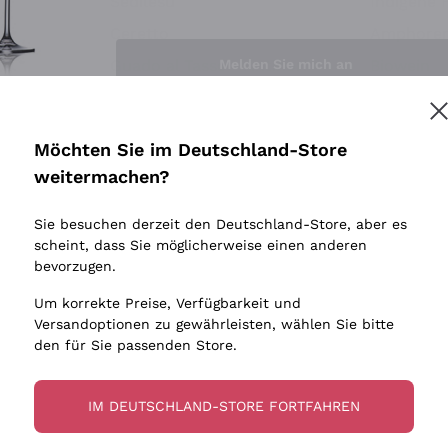
Sedilesu
Indigene 
Ceretto
Amphore
Melden Sie mich an
Guado al Tasso - Antinori
Biowein
Ornellaia
Ohne Sulf
minimalen
Bastianich
tere Informationen finden Sie in unserem
Datenschutz-Bestimmungen
Möchten Sie im Deutschland-Store
Maischung
Ca' dei Frati
weitermachen?
Traubens
Cappellano
Sie besuchen derzeit den Deutschland-Store, aber es
Biondi Santi
scheint, dass Sie möglicherweise einen anderen
Quintarelli Giuseppe
bevorzugen.
Mascarello Bartolo
Um korrekte Preise, Verfügbarkeit und
Rinaldi Giuseppe
Versandoptionen zu gewährleisten, wählen Sie bitte
den für Sie passenden Store.
Egly Ouriet
Jacquesson
IM DEUTSCHLAND-STORE FORTFAHREN
Agrapart