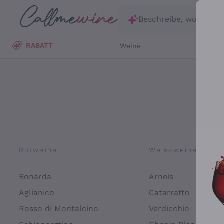
Zum Hauptinhalt springen
Beschreibe, wonach d
RABATT
Weine
Wei
Rotweine
Weissweine
Bonarda
Arneis
Aglianico
Catarratto
Rosso di Montalcino
Verdicchio