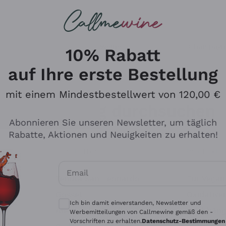
u suchst
ßweine
Rotweine
Champagn
10% Rabatt
auf Ihre erste Bestellung
mit einem Mindestbestellwert von 120,00 €
Den Katalog durchsuchen
Abonnieren Sie unseren Newsletter, um täglich
Rabatte, Aktionen und Neuigkeiten zu erhalten!
Hersteller
Produkti
Email
Tenuta San Leonardo
Für Vegan
Optionale Einwilligungen zum Erhalt von 
Gosset
Oxidative
Ich bin damit einverstanden, Newsletter und
Alessandra Divella
Unabhäng
Werbemitteilungen von Callmewine gemäß den -
Vorschriften zu erhalten.
Datenschutz-Bestimmungen