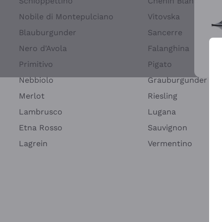
Schioppettino
Chenin Blanc
Nobile di Montepulciano
Vitovska
Blauburgunder
Sancerre
Nero d'Avola
Falanghina
Primitivo
Pigato
Wei
Nebbiolo
Grauburgunder
Merlot
Riesling
Lambrusco
Lugana
Etna Rosso
Sauvignon
Lagrein
Vermentino