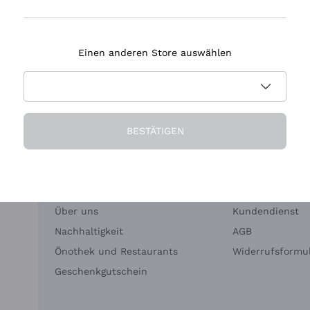
Tenuta Masseto
Einen anderen Store auswählen
eferung in 2-4 Tagen
Zahlung
in Deutschland
in 3 Raten
BESTÄTIGEN
Die Firma
Brauchen Sie Hi
Über uns
Kundendienst
Nachhaltigkeit
AGB
Önothek und Restaurants
Widerrufsformul
Geschenkgutschein