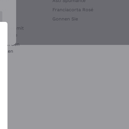
Hefen
Asti Spumante
nwein
Franciacorta Rosé
Gonnen Sie
it oder mit
 Sulfite
 auf den
chalen