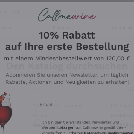
u suchst
ßweine
Rotweine
Champagn
10% Rabatt
auf Ihre erste Bestellung
mit einem Mindestbestellwert von 120,00 €
Den Katalog durchsuchen
Abonnieren Sie unseren Newsletter, um täglich
Rabatte, Aktionen und Neuigkeiten zu erhalten!
Hersteller
Produkti
Email
Tenuta San Leonardo
Für Vegan
Optionale Einwilligungen zum Erhalt von 
Gosset
Oxidative
Ich bin damit einverstanden, Newsletter und
Alessandra Divella
Unabhäng
Werbemitteilungen von Callmewine gemäß den -
Vorschriften zu erhalten.
Datenschutz-Bestimmungen