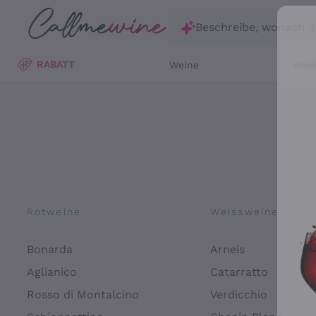
Zum Hauptinhalt springen
Beschreibe, wonach d
RABATT
Weine
Wei
Rotweine
Weissweine
Bonarda
Arneis
Aglianico
Catarratto
Rosso di Montalcino
Verdicchio