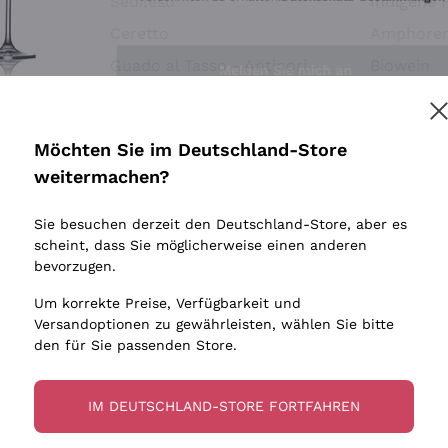
Sedilesu
Indigene 
Ceretto
Amphore
Melden Sie mich an
Guado al Tasso - Antinori
Biowein
Ornellaia
Ohne Sulf
minimalen
Bastianich
tere Informationen finden Sie in unserem
Datenschutz-Bestimmungen
Möchten Sie im Deutschland-Store
Maischung
Ca' dei Frati
weitermachen?
Traubens
Cappellano
Sie besuchen derzeit den Deutschland-Store, aber es
Biondi Santi
scheint, dass Sie möglicherweise einen anderen
Quintarelli Giuseppe
bevorzugen.
Mascarello Bartolo
Um korrekte Preise, Verfügbarkeit und
Rinaldi Giuseppe
Versandoptionen zu gewährleisten, wählen Sie bitte
den für Sie passenden Store.
Egly Ouriet
Jacquesson
IM DEUTSCHLAND-STORE FORTFAHREN
Agrapart