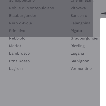
Schioppettino
Chenin Blanc
Nobile di Montepulciano
Vitovska
Blauburgunder
Sancerre
Nero d'Avola
Falanghina
Primitivo
Pigato
Wei
Nebbiolo
Grauburgunder
Merlot
Riesling
Lambrusco
Lugana
Etna Rosso
Sauvignon
Lagrein
Vermentino