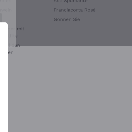
Hefen
Asti Spumante
nwein
Franciacorta Rosé
Gonnen Sie
it oder mit
 Sulfite
 auf den
chalen