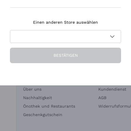
Tenuta Masseto
Einen anderen Store auswählen
eferung in 2-4 Tagen
Zahlung
in Deutschland
in 3 Raten
BESTÄTIGEN
Die Firma
Brauchen Sie Hi
Über uns
Kundendienst
Nachhaltigkeit
AGB
Önothek und Restaurants
Widerrufsformul
Geschenkgutschein