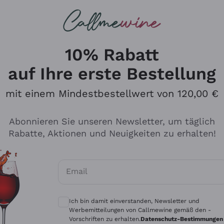
u suchst
ßweine
Rotweine
Champagn
10% Rabatt
auf Ihre erste Bestellung
mit einem Mindestbestellwert von 120,00 €
Den Katalog durchsuchen
Abonnieren Sie unseren Newsletter, um täglich
Rabatte, Aktionen und Neuigkeiten zu erhalten!
Hersteller
Produkti
Email
Tenuta San Leonardo
Für Vegan
Optionale Einwilligungen zum Erhalt von 
Gosset
Oxidative
Ich bin damit einverstanden, Newsletter und
Alessandra Divella
Unabhäng
Werbemitteilungen von Callmewine gemäß den -
Vorschriften zu erhalten.
Datenschutz-Bestimmungen