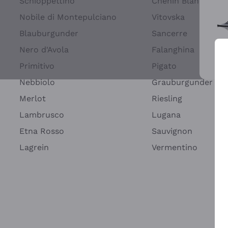
Schioppettino
Chenin Blanc
Nobile di Montepulciano
Vitovska
Blauburgunder
Sancerre
Nero d'Avola
Falanghina
Primitivo
Pigato
Wei
Nebbiolo
Grauburgunder
Merlot
Riesling
Lambrusco
Lugana
Etna Rosso
Sauvignon
Lagrein
Vermentino