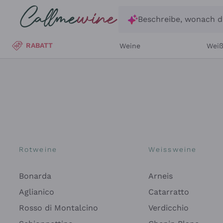
Zum Hauptinhalt springen
Beschreibe, wonach d
RABATT
Weine
Wei
Rotweine
Weissweine
Bonarda
Arneis
Aglianico
Catarratto
Rosso di Montalcino
Verdicchio