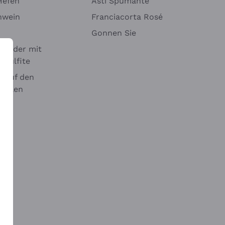
Hefen
Asti Spumante
nwein
Franciacorta Rosé
Gonnen Sie
it oder mit
 Sulfite
 auf den
chalen