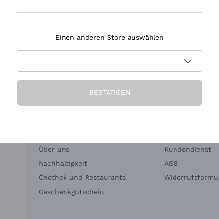
Tenuta Masseto
Einen anderen Store auswählen
eferung in 2-4 Tagen
Zahlung
in Deutschland
in 3 Raten
BESTÄTIGEN
Die Firma
Brauchen Sie Hi
Über uns
Kundendienst
Nachhaltigkeit
AGB
Önothek und Restaurants
Widerrufsformul
Geschenkgutschein