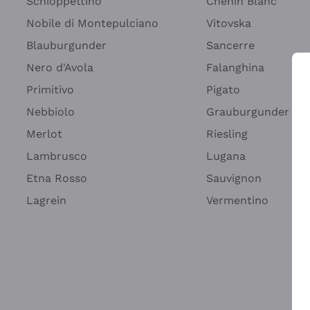
Schioppettino
Chenin Blanc
Nobile di Montepulciano
Vitovska
Blauburgunder
Sancerre
Nero d'Avola
Falanghina
Primitivo
Pigato
Wei
Nebbiolo
Grauburgunder
Merlot
Riesling
Lambrusco
Lugana
Etna Rosso
Sauvignon
Lagrein
Vermentino