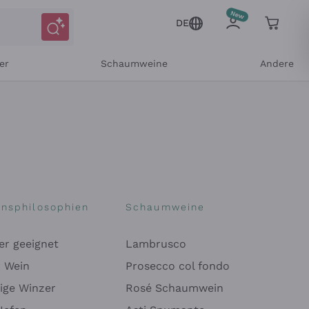
DE
er
Schaumweine
Andere
onsphilosophien
Schaumweine
er geeignet
Lambrusco
Mitteilungen und personalisierten Angeboten
r Wein
Prosecco col fondo
ige Winzer
Rosé Schaumwein