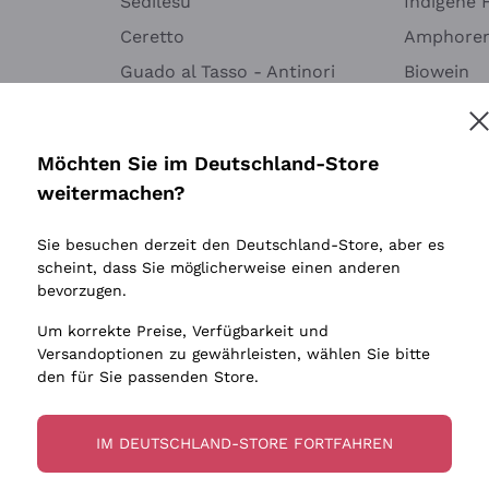
Sedilesu
Indigene 
Ceretto
Amphore
Guado al Tasso - Antinori
Biowein
Melden Sie mich an
Ornellaia
Ohne Sulf
minimalen
Bastianich
tere Informationen finden Sie in unserem
Datenschutz-Bestimmungen
Möchten Sie im Deutschland-Store
Maischung
Ca' dei Frati
weitermachen?
Traubens
Cappellano
Sie besuchen derzeit den Deutschland-Store, aber es
Biondi Santi
scheint, dass Sie möglicherweise einen anderen
Quintarelli Giuseppe
bevorzugen.
Mascarello Bartolo
Um korrekte Preise, Verfügbarkeit und
Rinaldi Giuseppe
Versandoptionen zu gewährleisten, wählen Sie bitte
den für Sie passenden Store.
Egly Ouriet
Jacquesson
IM DEUTSCHLAND-STORE FORTFAHREN
Agrapart