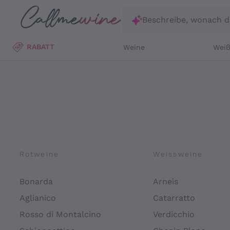
Zum Hauptinhalt springen
Beschreibe, wonach d
RABATT
Weine
Wei
Rotweine
Weissweine
Bonarda
Arneis
Aglianico
Catarratto
Rosso di Montalcino
Verdicchio