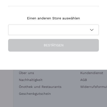
Tenuta Masseto
Einen anderen Store auswählen
eferung in 2-4 Tagen
Zahlung
in Deutschland
in 3 Raten
BESTÄTIGEN
Die Firma
Brauchen Sie Hi
Über uns
Kundendienst
Nachhaltigkeit
AGB
Önothek und Restaurants
Widerrufsformul
Geschenkgutschein