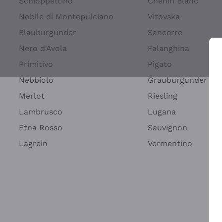
Schioppettino
Chenin Blanc
Nobile di Montepulciano
Vitovska
Blauburgunder
Sancerre
Nero d'Avola
Falanghina
Primitivo
Pigato
Wei
Nebbiolo
Grauburgunder
Merlot
Riesling
Lambrusco
Lugana
Etna Rosso
Sauvignon
Lagrein
Vermentino