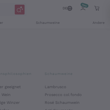
DE
er
Schaumweine
Andere
onsphilosophien
Schaumweine
er geeignet
Lambrusco
Mitteilungen und personalisierten Angeboten
r Wein
Prosecco col fondo
ige Winzer
Rosé Schaumwein