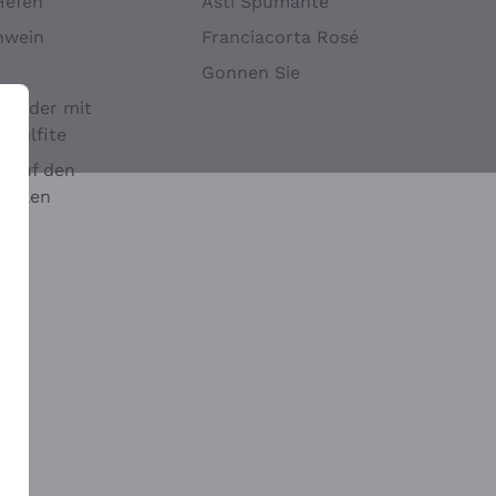
Hefen
Asti Spumante
nwein
Franciacorta Rosé
Gonnen Sie
it oder mit
 Sulfite
 auf den
chalen