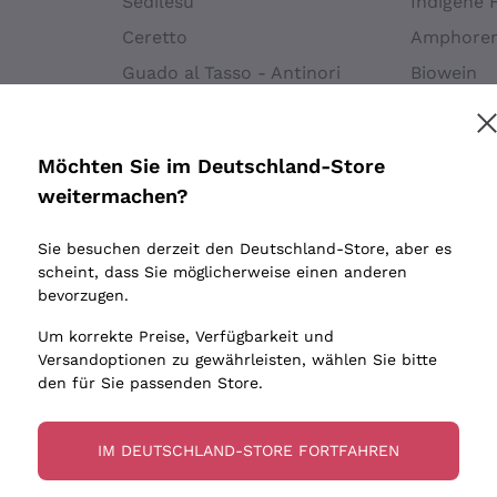
Sedilesu
Indigene 
Ceretto
Amphore
Melden Sie mich an
Guado al Tasso - Antinori
Biowein
Ornellaia
Ohne Sulf
minimalen
Bastianich
tere Informationen finden Sie in unserem
Datenschutz-Bestimmungen
Möchten Sie im Deutschland-Store
Maischung
Ca' dei Frati
weitermachen?
Traubens
Cappellano
Sie besuchen derzeit den Deutschland-Store, aber es
Biondi Santi
scheint, dass Sie möglicherweise einen anderen
Quintarelli Giuseppe
bevorzugen.
Mascarello Bartolo
Um korrekte Preise, Verfügbarkeit und
Rinaldi Giuseppe
Versandoptionen zu gewährleisten, wählen Sie bitte
den für Sie passenden Store.
Egly Ouriet
Jacquesson
IM DEUTSCHLAND-STORE FORTFAHREN
Agrapart