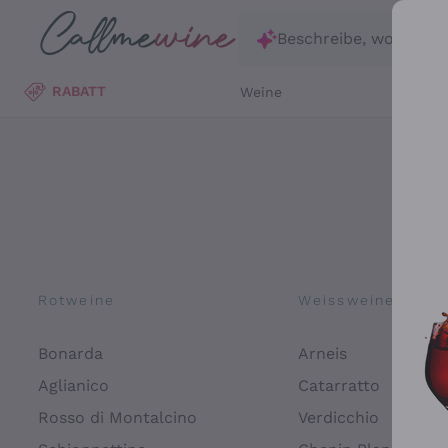
Zum Hauptinhalt springen
Beschreibe, wonach d
RABATT
Weine
Wei
Rotweine
Weissweine
Bonarda
Arneis
Aglianico
Catarratto
Rosso di Montalcino
Verdicchio