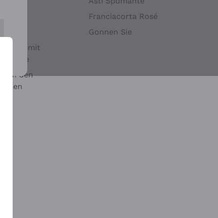
Hefen
Asti Spumante
nwein
Franciacorta Rosé
Gonnen Sie
it oder mit
 Sulfite
 auf den
chalen