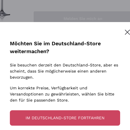
Sedilesu
Indigene 
Ceretto
Amphore
Melden Sie mich an
Guado al Tasso - Antinori
Biowein
Ornellaia
Ohne Sulf
minimalen
Bastianich
tere Informationen finden Sie in unserem
Datenschutz-Bestimmungen
Möchten Sie im Deutschland-Store
Maischung
Ca' dei Frati
weitermachen?
Traubens
Cappellano
Sie besuchen derzeit den Deutschland-Store, aber es
Biondi Santi
scheint, dass Sie möglicherweise einen anderen
Quintarelli Giuseppe
bevorzugen.
Mascarello Bartolo
Um korrekte Preise, Verfügbarkeit und
Rinaldi Giuseppe
Versandoptionen zu gewährleisten, wählen Sie bitte
den für Sie passenden Store.
Egly Ouriet
Jacquesson
IM DEUTSCHLAND-STORE FORTFAHREN
Agrapart