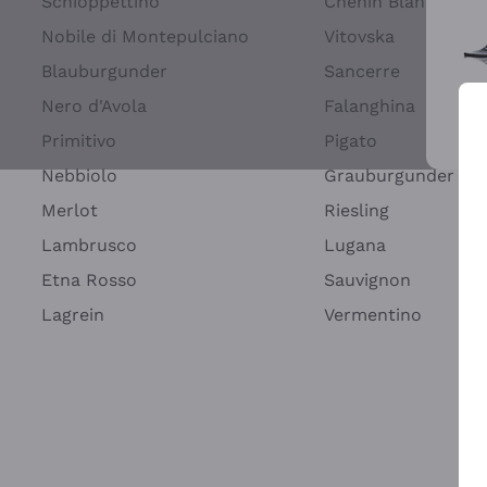
Schioppettino
Chenin Blanc
Nobile di Montepulciano
Vitovska
Blauburgunder
Sancerre
Nero d'Avola
Falanghina
Primitivo
Pigato
Wei
Nebbiolo
Grauburgunder
Merlot
Riesling
Lambrusco
Lugana
Etna Rosso
Sauvignon
Lagrein
Vermentino