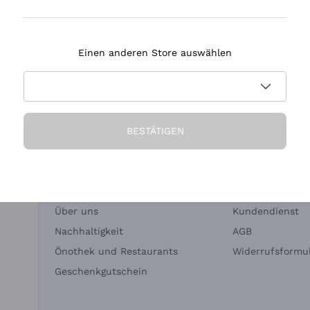
Tenuta Masseto
Einen anderen Store auswählen
eferung in 2-4 Tagen
Zahlung
in Deutschland
in 3 Raten
BESTÄTIGEN
Die Firma
Brauchen Sie Hi
Über uns
Kundendienst
Nachhaltigkeit
AGB
Önothek und Restaurants
Widerrufsformul
Geschenkgutschein