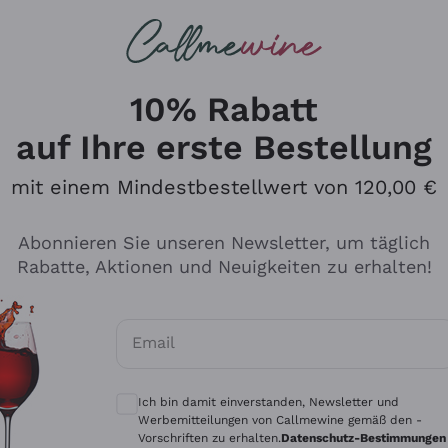
u suchst
ßweine
Rotweine
Champagn
10% Rabatt
auf Ihre erste Bestellung
mit einem Mindestbestellwert von 120,00 €
Den Katalog durchsuchen
Abonnieren Sie unseren Newsletter, um täglich
Rabatte, Aktionen und Neuigkeiten zu erhalten!
Hersteller
Produkti
Email
Tenuta San Leonardo
Für Vegan
Optionale Einwilligungen zum Erhalt von 
Gosset
Oxidative
Ich bin damit einverstanden, Newsletter und
Alessandra Divella
Unabhäng
Werbemitteilungen von Callmewine gemäß den -
Vorschriften zu erhalten.
Datenschutz-Bestimmungen