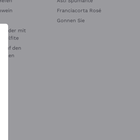
Hefen
Asti Spumante
nwein
Franciacorta Rosé
Gonnen Sie
it oder mit
 Sulfite
 auf den
chalen