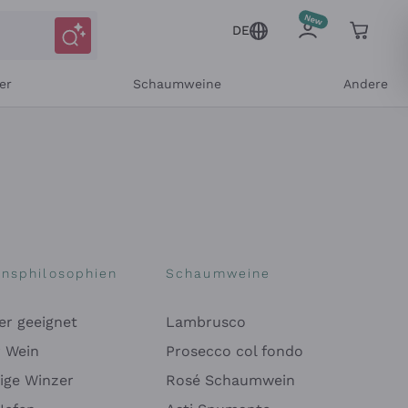
DE
er
Schaumweine
Andere
onsphilosophien
Schaumweine
er geeignet
Lambrusco
r Wein
Prosecco col fondo
ige Winzer
Rosé Schaumwein