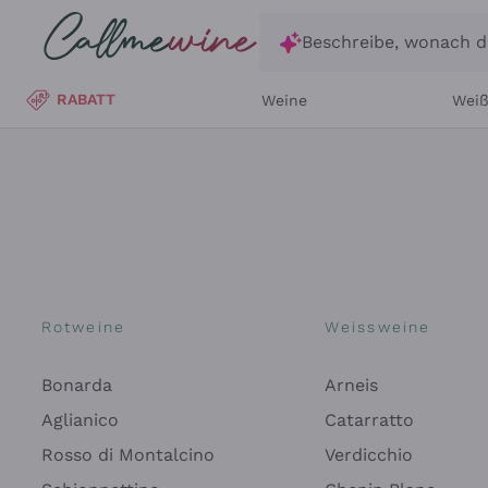
Zum Hauptinhalt springen
Beschreibe, wonach d
RABATT
Weine
Wei
Rotweine
Weissweine
Bonarda
Arneis
Aglianico
Catarratto
Rosso di Montalcino
Verdicchio