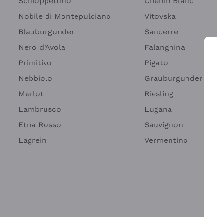
Schioppettino
Chenin Blanc
Nobile di Montepulciano
Vitovska
Blauburgunder
Sancerre
Nero d'Avola
Falanghina
Primitivo
Pigato
Nebbiolo
Grauburgunder
Merlot
Riesling
Lambrusco
Lugana
Etna Rosso
Sauvignon
Lagrein
Vermentino