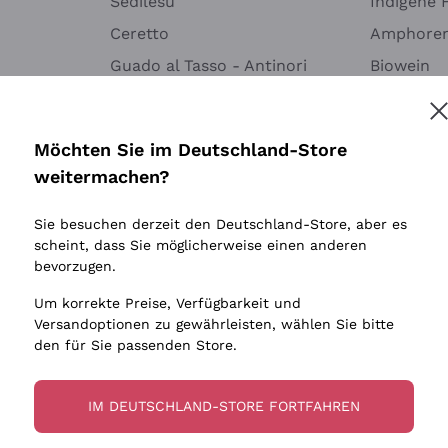
Sedilesu
Indigene 
Ceretto
Amphore
Guado al Tasso - Antinori
Biowein
Ornellaia
Ohne Sulf
minimalen
Bastianich
Möchten Sie im Deutschland-Store
Maischung
Ca' dei Frati
weitermachen?
Traubens
Cappellano
Sie besuchen derzeit den Deutschland-Store, aber es
Biondi Santi
scheint, dass Sie möglicherweise einen anderen
Quintarelli Giuseppe
bevorzugen.
Mascarello Bartolo
Um korrekte Preise, Verfügbarkeit und
Rinaldi Giuseppe
Versandoptionen zu gewährleisten, wählen Sie bitte
den für Sie passenden Store.
Egly Ouriet
Jacquesson
IM DEUTSCHLAND-STORE FORTFAHREN
Agrapart