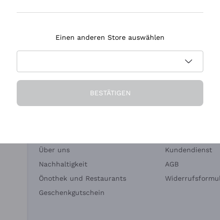
Tenuta Masseto
Einen anderen Store auswählen
eferung in 2-4 Tagen
Zahlung
in Deutschland
in 3 Raten
BESTÄTIGEN
Die Firma
Brauchen Sie Hi
Über uns
Kundendienst
Nachhaltigkeit
AGB
Önothek und Restaurants
Widerrufsformul
Geschenkgutschein