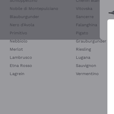
Schioppettino
Chenin Blanc
Nobile di Montepulciano
Vitovska
Blauburgunder
Sancerre
Nero d'Avola
Falanghina
Primitivo
Pigato
Wei
Nebbiolo
Grauburgunder
Merlot
Riesling
Lambrusco
Lugana
Etna Rosso
Sauvignon
Lagrein
Vermentino