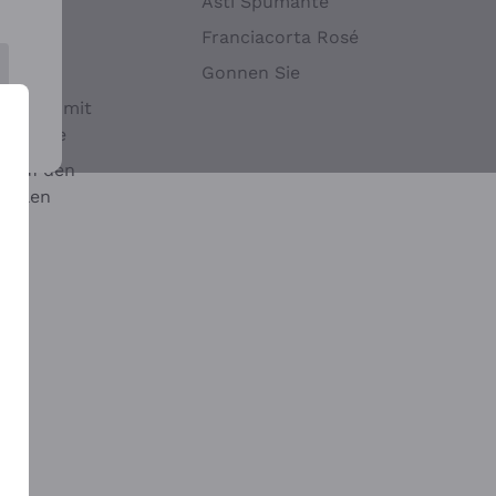
Hefen
Asti Spumante
nwein
Franciacorta Rosé
Gonnen Sie
it oder mit
 Sulfite
 auf den
chalen