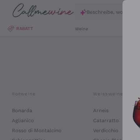
Zum Hauptinhalt springen
Beschreibe, wonach d
RABATT
Weine
Wei
Rotweine
Weissweine
Bonarda
Arneis
Aglianico
Catarratto
Rosso di Montalcino
Verdicchio