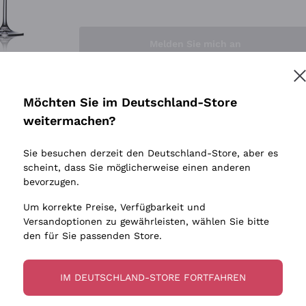
Sedilesu
Indigene 
Ceretto
Amphore
Melden Sie mich an
Guado al Tasso - Antinori
Biowein
Ornellaia
Ohne Sulf
minimalen
Bastianich
tere Informationen finden Sie in unserem
Datenschutz-Bestimmungen
Möchten Sie im Deutschland-Store
Maischung
Ca' dei Frati
weitermachen?
Traubens
Cappellano
Sie besuchen derzeit den Deutschland-Store, aber es
Biondi Santi
scheint, dass Sie möglicherweise einen anderen
Quintarelli Giuseppe
bevorzugen.
Mascarello Bartolo
Um korrekte Preise, Verfügbarkeit und
Rinaldi Giuseppe
Versandoptionen zu gewährleisten, wählen Sie bitte
den für Sie passenden Store.
Egly Ouriet
Jacquesson
IM DEUTSCHLAND-STORE FORTFAHREN
Agrapart