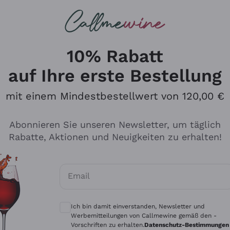
u suchst
ßweine
Rotweine
Champagn
10% Rabatt
auf Ihre erste Bestellung
mit einem Mindestbestellwert von 120,00 €
Den Katalog durchsuchen
Abonnieren Sie unseren Newsletter, um täglich
Rabatte, Aktionen und Neuigkeiten zu erhalten!
Hersteller
Produkti
Email
Tenuta San Leonardo
Für Vegan
Optionale Einwilligungen zum Erhalt von 
Gosset
Oxidative
Ich bin damit einverstanden, Newsletter und
Alessandra Divella
Unabhäng
Werbemitteilungen von Callmewine gemäß den -
Vorschriften zu erhalten.
Datenschutz-Bestimmungen