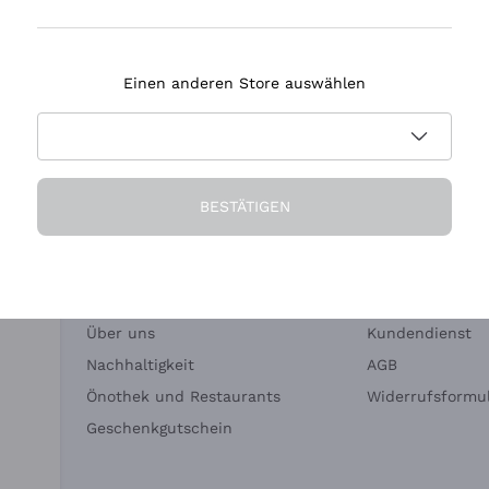
Tenuta Masseto
Einen anderen Store auswählen
eferung in 2-4 Tagen
Zahlung
in Deutschland
in 3 Raten
BESTÄTIGEN
Die Firma
Brauchen Sie Hi
Über uns
Kundendienst
Nachhaltigkeit
AGB
Önothek und Restaurants
Widerrufsformul
Geschenkgutschein