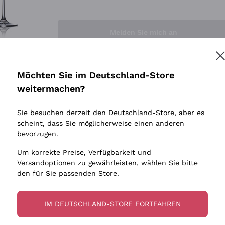
Sedilesu
Indigene 
Ceretto
Amphore
Melden Sie mich an
Guado al Tasso - Antinori
Biowein
Ornellaia
Ohne Sulf
minimalen
Bastianich
tere Informationen finden Sie in unserem
Datenschutz-Bestimmungen
Möchten Sie im Deutschland-Store
Maischung
Ca' dei Frati
weitermachen?
Traubens
Cappellano
Sie besuchen derzeit den Deutschland-Store, aber es
Biondi Santi
scheint, dass Sie möglicherweise einen anderen
Quintarelli Giuseppe
bevorzugen.
Mascarello Bartolo
Um korrekte Preise, Verfügbarkeit und
Rinaldi Giuseppe
Versandoptionen zu gewährleisten, wählen Sie bitte
den für Sie passenden Store.
Egly Ouriet
Jacquesson
IM DEUTSCHLAND-STORE FORTFAHREN
Agrapart