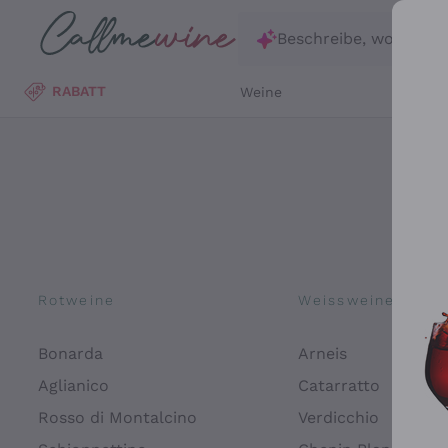
Zum Hauptinhalt springen
Beschreibe, wonach d
RABATT
Weine
Wei
Rotweine
Weissweine
Bonarda
Arneis
Aglianico
Catarratto
Rosso di Montalcino
Verdicchio