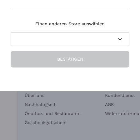
Tenuta Masseto
Einen anderen Store auswählen
eferung in 2-4 Tagen
Zahlung
in Deutschland
in 3 Raten
BESTÄTIGEN
Die Firma
Brauchen Sie Hi
Über uns
Kundendienst
Nachhaltigkeit
AGB
Önothek und Restaurants
Widerrufsformul
Geschenkgutschein