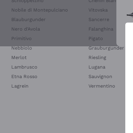
Schioppettino
Chenin Blanc
Nobile di Montepulciano
Vitovska
Blauburgunder
Sancerre
Nero d'Avola
Falanghina
Primitivo
Pigato
Wei
Nebbiolo
Grauburgunder
Merlot
Riesling
Lambrusco
Lugana
Etna Rosso
Sauvignon
Lagrein
Vermentino