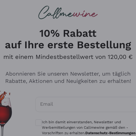
u suchst
ßweine
Rotweine
Champagn
10% Rabatt
auf Ihre erste Bestellung
mit einem Mindestbestellwert von 120,00 €
Den Katalog durchsuchen
Abonnieren Sie unseren Newsletter, um täglich
Rabatte, Aktionen und Neuigkeiten zu erhalten!
Hersteller
Produkti
Email
Tenuta San Leonardo
Für Vegan
Optionale Einwilligungen zum Erhalt von 
Gosset
Oxidative
Ich bin damit einverstanden, Newsletter und
Alessandra Divella
Unabhäng
Werbemitteilungen von Callmewine gemäß den -
Vorschriften zu erhalten.
Datenschutz-Bestimmungen