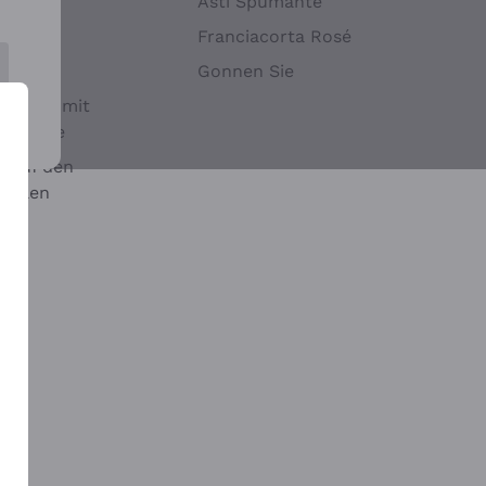
Hefen
Asti Spumante
nwein
Franciacorta Rosé
Gonnen Sie
it oder mit
 Sulfite
 auf den
chalen