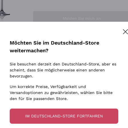
Sedilesu
Indigene 
Ceretto
Amphore
Melden Sie mich an
Guado al Tasso - Antinori
Biowein
Ornellaia
Ohne Sulf
minimalen
Bastianich
tere Informationen finden Sie in unserem
Datenschutz-Bestimmungen
Möchten Sie im Deutschland-Store
Maischung
Ca' dei Frati
weitermachen?
Traubens
Cappellano
Sie besuchen derzeit den Deutschland-Store, aber es
Biondi Santi
scheint, dass Sie möglicherweise einen anderen
Quintarelli Giuseppe
bevorzugen.
Mascarello Bartolo
Um korrekte Preise, Verfügbarkeit und
Rinaldi Giuseppe
Versandoptionen zu gewährleisten, wählen Sie bitte
den für Sie passenden Store.
Egly Ouriet
Jacquesson
IM DEUTSCHLAND-STORE FORTFAHREN
Agrapart