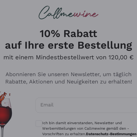
u suchst
ßweine
Rotweine
Champagn
10% Rabatt
auf Ihre erste Bestellung
mit einem Mindestbestellwert von 120,00 €
Den Katalog durchsuchen
Abonnieren Sie unseren Newsletter, um täglich
Rabatte, Aktionen und Neuigkeiten zu erhalten!
Hersteller
Produkti
Email
Tenuta San Leonardo
Für Vegan
Optionale Einwilligungen zum Erhalt von 
Gosset
Oxidative
Ich bin damit einverstanden, Newsletter und
Alessandra Divella
Unabhäng
Werbemitteilungen von Callmewine gemäß den -
Vorschriften zu erhalten.
Datenschutz-Bestimmungen