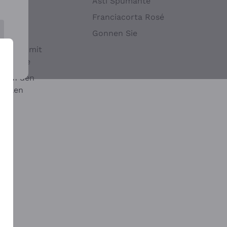
Hefen
Asti Spumante
nwein
Franciacorta Rosé
Gonnen Sie
it oder mit
 Sulfite
 auf den
chalen