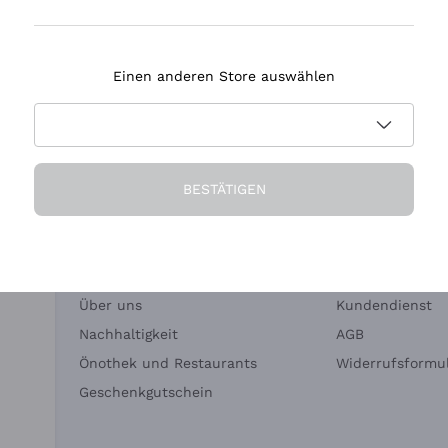
Tenuta Masseto
Einen anderen Store auswählen
eferung in 2-4 Tagen
Zahlung
in Deutschland
in 3 Raten
BESTÄTIGEN
Die Firma
Brauchen Sie Hi
Über uns
Kundendienst
Nachhaltigkeit
AGB
Önothek und Restaurants
Widerrufsformul
Geschenkgutschein