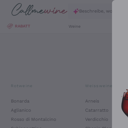
Zum Hauptinhalt springen
Beschreibe, wonach d
RABATT
Weine
Wei
Rotweine
Weissweine
Bonarda
Arneis
Aglianico
Catarratto
Rosso di Montalcino
Verdicchio