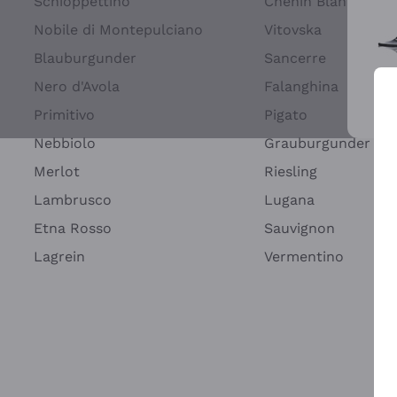
Schioppettino
Chenin Blanc
Nobile di Montepulciano
Vitovska
Blauburgunder
Sancerre
Nero d'Avola
Falanghina
Primitivo
Pigato
Wei
Nebbiolo
Grauburgunder
Merlot
Riesling
Lambrusco
Lugana
Etna Rosso
Sauvignon
Lagrein
Vermentino