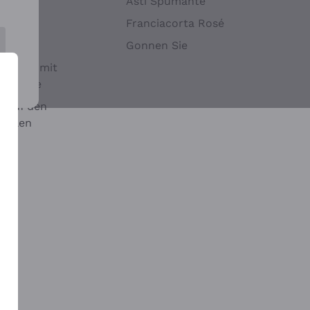
Hefen
Asti Spumante
nwein
Franciacorta Rosé
Gonnen Sie
it oder mit
 Sulfite
 auf den
chalen