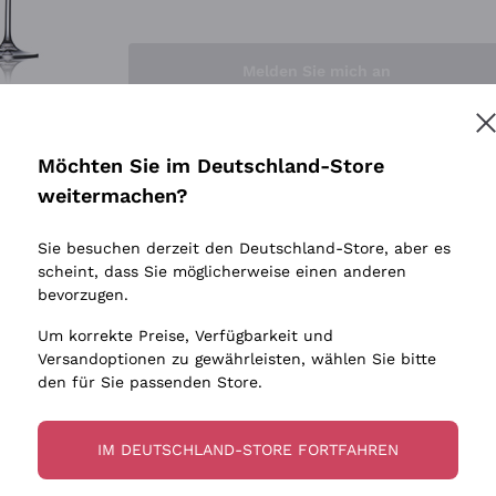
Sedilesu
Indigene 
Ceretto
Amphore
Melden Sie mich an
Guado al Tasso - Antinori
Biowein
Ornellaia
Ohne Sulf
minimalen
Bastianich
tere Informationen finden Sie in unserem
Datenschutz-Bestimmungen
Möchten Sie im Deutschland-Store
Maischung
Ca' dei Frati
weitermachen?
Traubens
Cappellano
Sie besuchen derzeit den Deutschland-Store, aber es
Biondi Santi
scheint, dass Sie möglicherweise einen anderen
Quintarelli Giuseppe
bevorzugen.
Mascarello Bartolo
Um korrekte Preise, Verfügbarkeit und
Rinaldi Giuseppe
Versandoptionen zu gewährleisten, wählen Sie bitte
den für Sie passenden Store.
Egly Ouriet
Jacquesson
IM DEUTSCHLAND-STORE FORTFAHREN
Agrapart