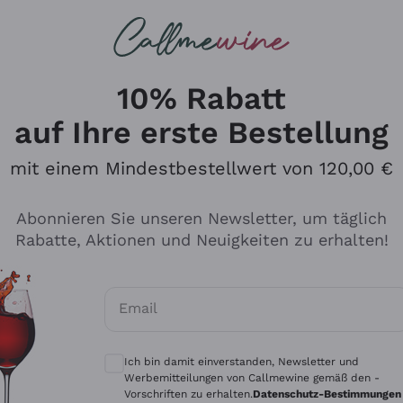
u suchst
ßweine
Rotweine
Champagn
10% Rabatt
auf Ihre erste Bestellung
mit einem Mindestbestellwert von 120,00 €
Den Katalog durchsuchen
Abonnieren Sie unseren Newsletter, um täglich
Rabatte, Aktionen und Neuigkeiten zu erhalten!
Hersteller
Produkti
Email
Tenuta San Leonardo
Für Vegan
Optionale Einwilligungen zum Erhalt von 
Gosset
Oxidative
Ich bin damit einverstanden, Newsletter und
Alessandra Divella
Unabhäng
Werbemitteilungen von Callmewine gemäß den -
Vorschriften zu erhalten.
Datenschutz-Bestimmungen