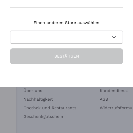
Tenuta Masseto
Einen anderen Store auswählen
eferung in 2-4 Tagen
Zahlung
in Deutschland
in 3 Raten
BESTÄTIGEN
Die Firma
Brauchen Sie Hi
Über uns
Kundendienst
Nachhaltigkeit
AGB
Önothek und Restaurants
Widerrufsformul
Geschenkgutschein