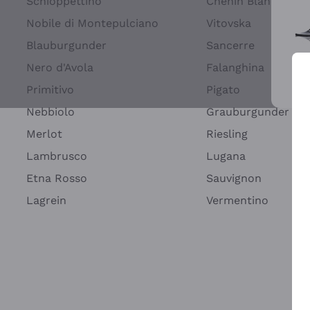
Schioppettino
Chenin Blanc
Nobile di Montepulciano
Vitovska
Blauburgunder
Sancerre
Nero d'Avola
Falanghina
Primitivo
Pigato
Wei
Nebbiolo
Grauburgunder
Merlot
Riesling
Lambrusco
Lugana
Etna Rosso
Sauvignon
Lagrein
Vermentino