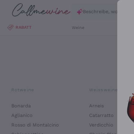
Zum Hauptinhalt springen
Beschreibe, wonach d
RABATT
Weine
Wei
Rotweine
Weissweine
Bonarda
Arneis
Aglianico
Catarratto
Rosso di Montalcino
Verdicchio