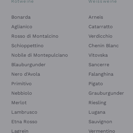
Rotweine
Weissweine
Bonarda
Arneis
Aglianico
Catarratto
Rosso di Montalcino
Verdicchio
Schioppettino
Chenin Blanc
Nobile di Montepulciano
Vitovska
Blauburgunder
Sancerre
Nero d'Avola
Falanghina
Primitivo
Pigato
Nebbiolo
Grauburgunder
Merlot
Riesling
Lambrusco
Lugana
Etna Rosso
Sauvignon
Lagrein
Vermentino