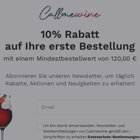
u suchst
ßweine
Rotweine
Champagn
10% Rabatt
uf italienischer Weine
auf Ihre erste Bestellung
mit einem Mindestbestellwert von 120,00 €
Abonnieren Sie unseren Newsletter, um täglich
Rabatte, Aktionen und Neuigkeiten zu erhalten!
Email
Optionale Einwilligungen zum Erhalt von 
Ich bin damit einverstanden, Newsletter und
Werbemitteilungen von Callmewine gemäß den -
Vorschriften zu erhalten.
Datenschutz-Bestimmungen