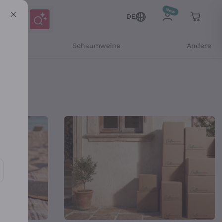
DE
er
Schaumweine
Andere
 – Callmewine
Mitteilungen und personalisierten Angeboten