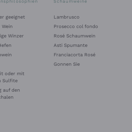
onsphilosophien
Schaumweine
er geeignet
Lambrusco
r Wein
Prosecco col fondo
ige Winzer
Rosé Schaumwein
Hefen
Asti Spumante
nwein
Franciacorta Rosé
Gonnen Sie
it oder mit
 Sulfite
 auf den
chalen