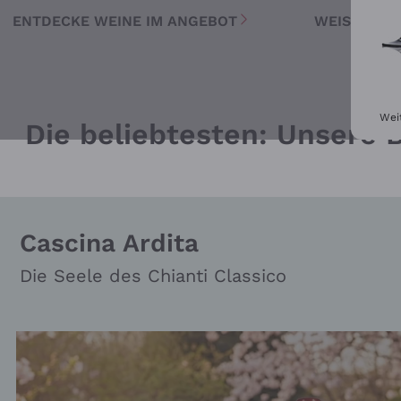
ENTDECKE WEINE IM ANGEBOT
WEISSWEIN
Wei
Die beliebtesten: Unsere B
Cascina Ardita
Die Seele des Chianti Classico