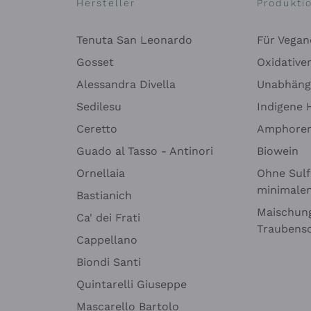
Hersteller
Produkti
Tenuta San Leonardo
Für Vegan
Gosset
Oxidative
Alessandra Divella
Unabhäng
Sedilesu
Indigene 
Ceretto
Amphore
Guado al Tasso - Antinori
Biowein
Ornellaia
Ohne Sulf
minimalen
Bastianich
Maischung
Ca' dei Frati
Traubens
Cappellano
Biondi Santi
Quintarelli Giuseppe
Mascarello Bartolo