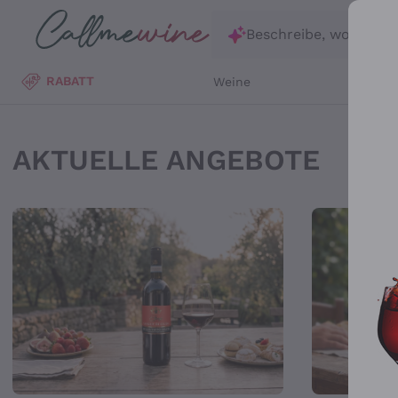
Zum Hauptinhalt springen
Beschreibe, wonach d
RABATT
Weine
Wei
Online Önothek, Verka
AKTUELLE ANGEBOTE