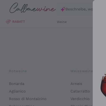
Zum Hauptinhalt springen
Beschreibe, wonach d
RABATT
Weine
Wei
Rotweine
Weissweine
Bonarda
Arneis
Aglianico
Catarratto
Rosso di Montalcino
Verdicchio