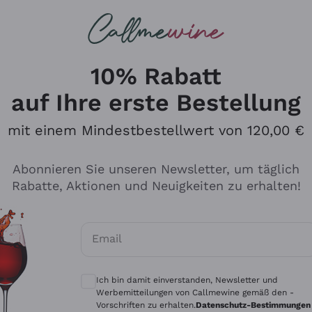
u suchst
ßweine
Rotweine
Champagn
10% Rabatt
auf Ihre erste Bestellung
mit einem Mindestbestellwert von 120,00 €
Den Katalog durchsuchen
Abonnieren Sie unseren Newsletter, um täglich
Rabatte, Aktionen und Neuigkeiten zu erhalten!
Hersteller
Produkti
Email
Tenuta San Leonardo
Für Vegan
Optionale Einwilligungen zum Erhalt von 
Gosset
Oxidative
Ich bin damit einverstanden, Newsletter und
Alessandra Divella
Unabhäng
Werbemitteilungen von Callmewine gemäß den -
Vorschriften zu erhalten.
Datenschutz-Bestimmungen