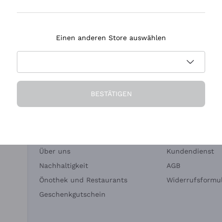
Tenuta Masseto
Einen anderen Store auswählen
eferung in 2-4 Tagen
Zahlung
in Deutschland
in 3 Raten
BESTÄTIGEN
Die Firma
Brauchen Sie Hi
Über uns
Kundendienst
Nachhaltigkeit
AGB
Önothek und Restaurants
Widerrufsformul
Geschenkgutschein