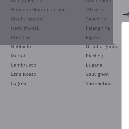
Schioppettino
Chenin Blanc
Nobile di Montepulciano
Vitovska
Blauburgunder
Sancerre
Nero d'Avola
Falanghina
Primitivo
Pigato
Wei
Nebbiolo
Grauburgunder
Merlot
Riesling
Lambrusco
Lugana
Etna Rosso
Sauvignon
Lagrein
Vermentino