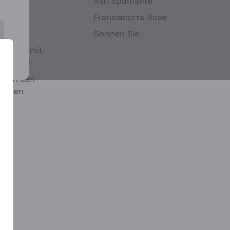
Hefen
Asti Spumante
nwein
Franciacorta Rosé
Gonnen Sie
it oder mit
 Sulfite
 auf den
chalen