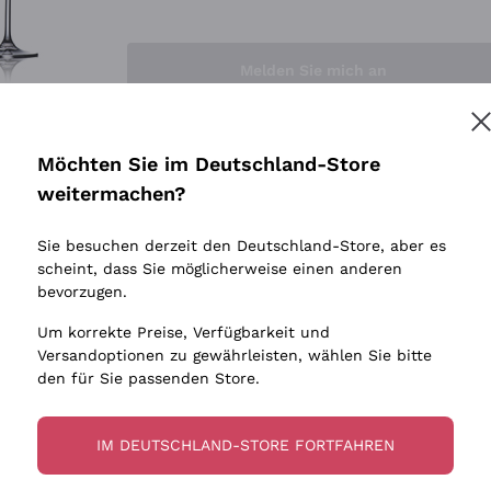
Sedilesu
Indigene 
Ceretto
Amphore
Melden Sie mich an
Guado al Tasso - Antinori
Biowein
Ornellaia
Ohne Sulf
minimalen
Bastianich
tere Informationen finden Sie in unserem
Datenschutz-Bestimmungen
Möchten Sie im Deutschland-Store
Maischung
Ca' dei Frati
weitermachen?
Traubens
Cappellano
Sie besuchen derzeit den Deutschland-Store, aber es
Biondi Santi
scheint, dass Sie möglicherweise einen anderen
Quintarelli Giuseppe
bevorzugen.
Mascarello Bartolo
Um korrekte Preise, Verfügbarkeit und
Rinaldi Giuseppe
Versandoptionen zu gewährleisten, wählen Sie bitte
den für Sie passenden Store.
Egly Ouriet
Jacquesson
IM DEUTSCHLAND-STORE FORTFAHREN
Agrapart